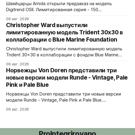
внутренним AR-покрытием. Безель двунаправленный на
Швейцарцы Amida открыли предзаказ на модель
72 клика.
Digitrend OSII. Лимитированная серия - 150
пронумерованных экземпляров. 39,6x15,6x39 мм
06 авг. 2026
Верхняя часть корпуса выполнена из цельного блока
Christopher Ward выпустили
сапфира с призмой, отображающей прыгающие часы и
лимитированную модель Trident 30x30 в
бегущие минуты вертикально. Подсветка C1 X1 BL
коллаборации с Blue Marine Foundation
Super-LumiNova на индексах - впервые в истории
Digitrend дисплей светится в темноте.
Christopher Ward выпустили лимитированную модель
Trident 30x30 в коллаборации с фондом Blue Marine
Foundation. Лимит - 500 экземпляров. Волнообразный
06 авг. 2026
рисунок на циферблате имитирует морские приливы,
Норвежцы Von Doren представили три
бирюзовый цвет и красная секундная стрелка отсылают
новые версии модели Runde - Vintage, Pale
к окраске рыбы-попугая - символу кампании фонда
Pink и Pale Blue
#FishForTomorrow. На задней крышке выгравирован
логотип 30x30. С продажи каждого экземпляра 30
Норвежцы Von Doren представили три новые версии
модели Runde - Vintage, Pale Pink и Pale Blue.
39x10,7x46 мм Сталь, минеральное стекло, задняя
06 авг. 2026
крышка гравирована как монета из Rundeskatten.
Водозащита 50 метров. Люм Swiss Super-LumiNova C1.
Ronda 1069 кварц Vintage - медный циферблат с
лососевыми оттенками и черным сабдайлом,
ProIntegrirovano