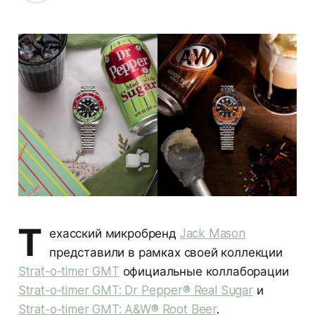
Т
ехасский микробренд
Jack Mason
представили в рамках своей коллекции
Strat-o-timer GMT
официальные коллаборации
Strat-o-timer GMT: Dr Pepper® Real Sugar
и
Strat-o-timer GMT: A&W® Root Beer
.