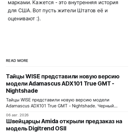
марками. Кажется - это внутренняя история
для США. Вот пусть жители Штатов её и
оценивают :).
READ MORE
Тайцы WISE представили новую версию
модели Adamascus ADX101 True GMT -
Nightshade
Тайцы WISE представили новую версию модели
Adamascus ADX101 True GMT - Nightshade. Черный
циферблат, черный керамический безель Zirconia
06 авг. 2026
Ceramic, стрелки и индексы Gungrey. 40x12,4x47,75 мм.
Швейцарцы Amida открыли предзаказ на
Корпус и браслет - сталь 904L, опционально ремешок
модель Digitrend OSII
X1 FKM Rubber. Сапфировое стекло спереди и сзади с