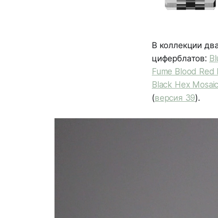
В коллекции два
циферблатов:
Bl
Fume Blood Red
Black Hex Mosai
(
версия 39
).