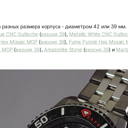
 разных размера корпуса - диаметром 42 или 39 мм.
ue CNC Guilloche
(
версия 39
),
Metallic White CNC Guillo
 Hex Mosaic MOP
(
версия 39
),
Fume Purple Hex Mosaic
c MOP
(
версия 39
),
Amazonite Stone
(
версия 39
) и
Marb