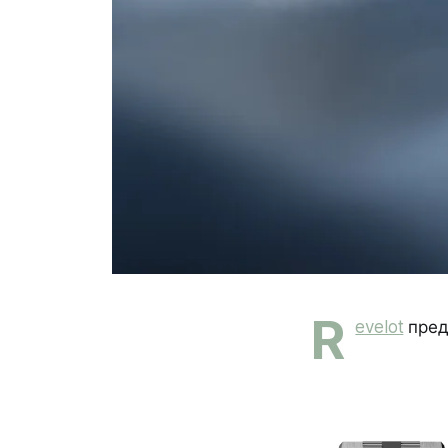
R
evelot
пред