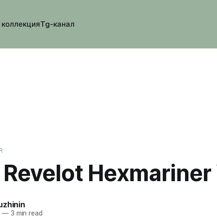
 коллекция
Tg-канал
R
 Revelot Hexmariner
uzhinin
5
—
3 min read