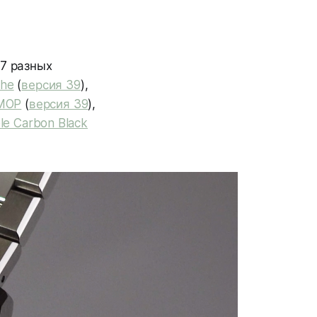
 7 разных
che
(
версия 39
),
 MOP
(
версия 39
),
le Carbon Black