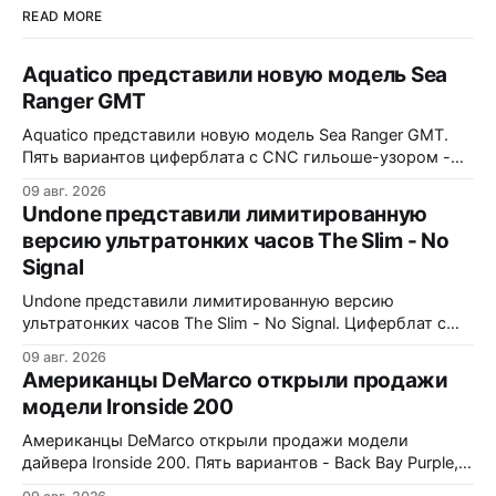
READ MORE
Aquatico представили новую модель Sea
Ranger GMT
Aquatico представили новую модель Sea Ranger GMT.
Пять вариантов циферблата с CNC гильоше-узором -
Black, Blue Fumé, Green, Orange и White. Лимит - по 50
09 авг. 2026
экземпляров каждого варианта. Заводная коронка
Undone представили лимитированную
расположена на 4 часах. Водозащита 300 метров.
версию ультратонких часов The Slim - No
Сапфировое стекло с AR-покрытием, FKM-ремешок, 7
Signal
слоев Swiss Super-LumiNova на циферблате,
Undone представили лимитированную версию
ультратонких часов The Slim - No Signal. Циферблат с
дизайном в стиле 90-х: цветные полосы теста, чёрно-
09 авг. 2026
белые помехи, зигзаги, спирали и геометрические
Американцы DeMarco открыли продажи
фигуры. Бирюзовый треугольник UNDONE на 12 часах.
модели Ironside 200
Корпус из нержавеющей стали 316L, интегрированный
браслет. Водозащита 30 метров. 37x4,9x43 мм. Ronda
Американцы DeMarco открыли продажи модели
1062 кварц
дайвера Ironside 200. Пять вариантов - Back Bay Purple,
Rockport Red, Essex Green, Plymouth Pistachio и Harbor