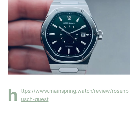
h
ttps://www.mainspring.watch/review/rosenb
usch-quest