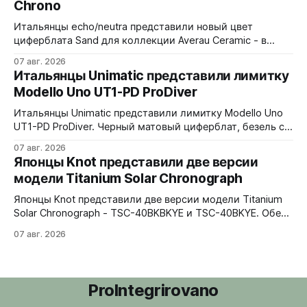
Chrono
Итальянцы echo/neutra представили новый цвет
циферблата Sand для коллекции Averau Ceramic - в
версиях 3H и Chrono. Песочный циферблат
07 авг. 2026
контрастирует с тёмным корпусом из матовой чёрной
Итальянцы Unimatic представили лимитку
керамики и титана Grade 2. Сапфировое стекло с
Modello Uno UT1-PD ProDiver
куполом, завинчивающаяся заводная головка,
водозащита 100 метров. Ремешки на выбор - чёрный
Итальянцы Unimatic представили лимитку Modello Uno
текстильный, чёрный веганский (BioVeg из
UT1-PD ProDiver. Черный матовый циферблат, безель с
матовой черной вставкой на 120 щелчков, сапфировое
07 авг. 2026
стекло 2,5 мм с антибликом. Крышка с гравировкой
Японцы Knot представили две версии
дайверской маски. Соответствует стандарту MIL-STD-
модели Titanium Solar Chronograph
810H. Водозащита 300 метров. 40x41,5 мм Seiko VH31A
кварц На черном каучуковом ремешке
Японцы Knot представили две версии модели Titanium
Solar Chronograph - TSC-40BKBKYE и TSC-40BKYE. Обе
версии выполнены в фирменном цвете Advance Yellow -
07 авг. 2026
у TSC-40BKBKYE жёлтые акценты на чёрном
циферблате, у TSC-40BKYE - полностью жёлтый
циферблат. Логотип Knot также выполнен в жёлтом
цвете. Часы продаются в комплекте с силиконовым
ProIntegrirovano
ремешком.