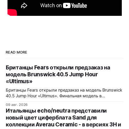
READ MORE
Британцы Fears открыли предзаказ на
модель Brunswick 40.5 Jump Hour
«Ultimus»
Британцы Fears открыли предзаказ на модель Brunswick
40.5 Jump Hour «Ultimus». Финальная модель в
коллекции Brunswick Jump Hour, разработана совместно
09 авг. 2026
с Andrew Morgan. Прыгающий час реализован на модуле
Итальянцы echo/neutra представили
JJ01 (разработка Christopher Ward) на базе Sellita SW200.
новый цвет циферблата Sand для
Циферблат собран из трех элементов, находящихся над
коллекции Averau Ceramic - в версиях 3H и
люминесцентным часовым диском: внешний - сапфир с