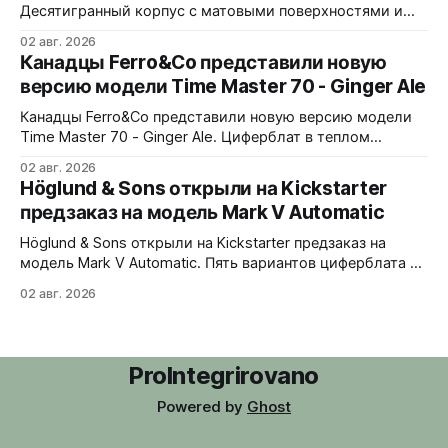
38x10x44,2
Десятигранный корпус с матовыми поверхностями и
полированными фасками, интегрированный браслет с
02 авг. 2026
узором из полированных ромбов. Шесть вариантов -
Канадцы Ferro&Co представили новую
Blue, Gold, Ice, Coral, Purple и Green Turquoise 38x10x44
версию модели Time Master 70 - Ginger Ale
мм. Сапфировое стекло, 5 ATM. Miyota 9039 690
долларов. Отгрузка в декабре 2026 года
Канадцы Ferro&Co представили новую версию модели
Time Master 70 - Ginger Ale. Циферблат в теплом
шампань-оттенке с солнечным эффектом,
02 авг. 2026
вдохновленный стилистикой 1970-х годов. 39x11x47
Höglund & Sons открыли на Kickstarter
мм. Корпус из 316L стали, матовая обработка с
предзаказ на модель Mark V Automatic
полированным безелем. Сапфировое стекло с
антибликовым покрытием. Интегрированный браслет
Höglund & Sons открыли на Kickstarter предзаказ на
из нержавеющей стали с микрорегулировкой on-
модель Mark V Automatic. Пять вариантов циферблата -
black, gray, white, green, blue. В комплекте сразу два
02 авг. 2026
варианта крепления - кожаный ремешок и стальной
браслет-сетка со сменной системой без инструментов.
38x10,45x46 мм. Сапфировое стекло спереди и на
задней крышке. Водозащита 50 метров.
ProIntegrirovano
Powered by
Ghost