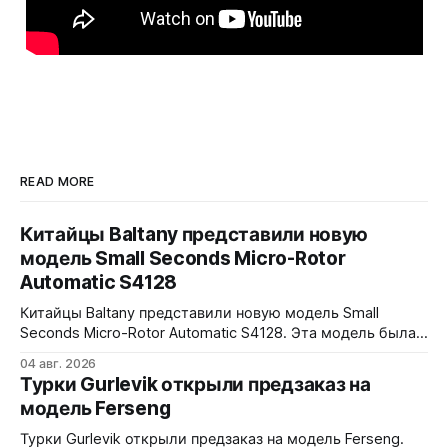
READ MORE
Китайцы Baltany представили новую
модель Small Seconds Micro-Rotor
Automatic S4128
Китайцы Baltany представили новую модель Small
Seconds Micro-Rotor Automatic S4128. Эта модель была
заявлена как Kickstarter special, но (возможно под
04 авг. 2026
давлением спроса) - всё-таки выпущена в регулярной
Турки Gurlevik открыли предзаказ на
коллекции Baltany. Четыре варианта - white, black, blue и
модель Ferseng
green. Микроротор, MOP циферблат с радиальным
рисунком, малая секундная стрелка синёного цвета.
Турки Gurlevik открыли предзаказ на модель Ferseng.