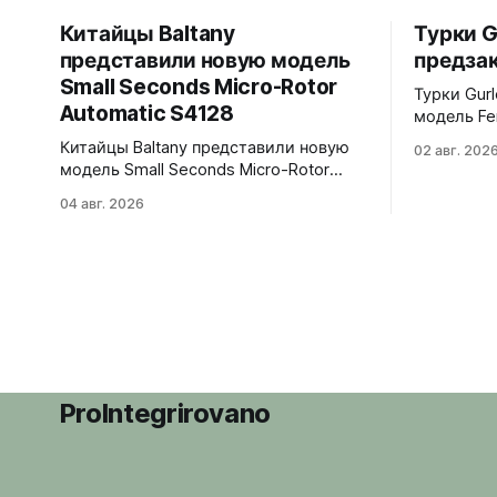
Китайцы Baltany
Турки G
представили новую модель
предзак
Small Seconds Micro-Rotor
Турки Gur
Automatic S4128
модель Fe
корпус с 
Китайцы Baltany представили новую
02 авг. 202
полирова
модель Small Seconds Micro-Rotor
интегриро
Automatic S4128. Эта модель была
04 авг. 2026
из полиро
заявлена как Kickstarter special, но
вариантов -
(возможно под давлением спроса) -
Purple и Gree
всё-таки выпущена в регулярной
мм. Сапфиро
коллекции Baltany. Четыре варианта -
9039 690 долларов. Отгрузка в
white, black, blue и green.
декабре 2
Микроротор, MOP циферблат с
радиальным рисунком, малая
секундная стрелка синёного цвета.
38x10x44,2
ProIntegrirovano