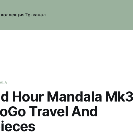
 коллекция
Tg-канал
ALA
d Hour Mandala Mk3
oGo Travel And
ieces