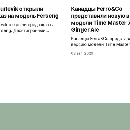
urlevik открыли
Канадцы Ferro&Co
аз на модель Ferseng
представили новую 
модели Time Master 7
levik открыли предзаказ на
Ginger Ale
rseng. Десятигранный
матовыми поверхностями и
Канадцы Ferro&Co представ
6
нными фасками,
версию модели Time Master
ванный браслет с узором
Ginger Ale. Циферблат в те
ванных ромбов. Шесть
02 авг. 2026
шампань-оттенке с солнеч
 Blue, Gold, Ice, Coral,
эффектом, вдохновленный
n Turquoise 38x10x44
стилистикой 1970-х годов. 39x11x47
вое стекло, 5 ATM. Miyota
мм. Корпус из 316L стали, 
обработка с полированным 
026 года
Сапфировое стекло с анти
покрытием. Интегрированн
браслет из нержавеющей с
микрорегулировкой on-