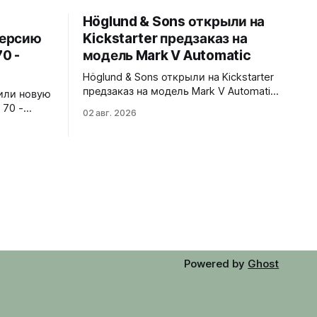
Höglund & Sons открыли на
версию
Kickstarter предзаказ на
0 -
модель Mark V Automatic
Höglund & Sons открыли на Kickstarter
предзаказ на модель Mark V Automatic.
или новую
Пять вариантов циферблата - black,
 70 -
02 авг. 2026
gray, white, green, blue. В комплекте
плом
сразу два варианта крепления -
ным
кожаный ремешок и стальной
браслет-сетка со сменной системой
без инструментов. 38x10,45x46 мм.
матовая
Сапфировое стекло спереди и на
безелем.
задней крышке. Водозащита 50
бликовым
метров.
ый
тали с
Powered by
Ghost