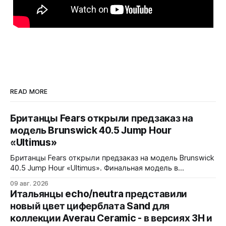
READ MORE
Британцы Fears открыли предзаказ на
модель Brunswick 40.5 Jump Hour
«Ultimus»
Британцы Fears открыли предзаказ на модель Brunswick
40.5 Jump Hour «Ultimus». Финальная модель в
коллекции Brunswick Jump Hour, разработана совместно
09 авг. 2026
с Andrew Morgan. Прыгающий час реализован на модуле
Итальянцы echo/neutra представили
JJ01 (разработка Christopher Ward) на базе Sellita SW200.
новый цвет циферблата Sand для
Циферблат собран из трех элементов, находящихся над
коллекции Averau Ceramic - в версиях 3H и
люминесцентным часовым диском: внешний - сапфир с