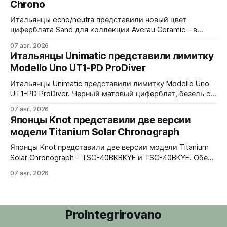
Chrono
Итальянцы echo/neutra представили новый цвет
циферблата Sand для коллекции Averau Ceramic - в
версиях 3H и Chrono. Песочный циферблат
07 авг. 2026
контрастирует с тёмным корпусом из матовой чёрной
Итальянцы Unimatic представили лимитку
керамики и титана Grade 2. Сапфировое стекло с
Modello Uno UT1-PD ProDiver
куполом, завинчивающаяся заводная головка,
водозащита 100 метров. Ремешки на выбор - чёрный
Итальянцы Unimatic представили лимитку Modello Uno
текстильный, чёрный веганский (BioVeg из
UT1-PD ProDiver. Черный матовый циферблат, безель с
матовой черной вставкой на 120 щелчков, сапфировое
07 авг. 2026
стекло 2,5 мм с антибликом. Крышка с гравировкой
Японцы Knot представили две версии
дайверской маски. Соответствует стандарту MIL-STD-
модели Titanium Solar Chronograph
810H. Водозащита 300 метров. 40x41,5 мм Seiko VH31A
кварц На черном каучуковом ремешке
Японцы Knot представили две версии модели Titanium
Solar Chronograph - TSC-40BKBKYE и TSC-40BKYE. Обе
версии выполнены в фирменном цвете Advance Yellow -
07 авг. 2026
у TSC-40BKBKYE жёлтые акценты на чёрном
циферблате, у TSC-40BKYE - полностью жёлтый
циферблат. Логотип Knot также выполнен в жёлтом
цвете. Часы продаются в комплекте с силиконовым
ProIntegrirovano
ремешком.