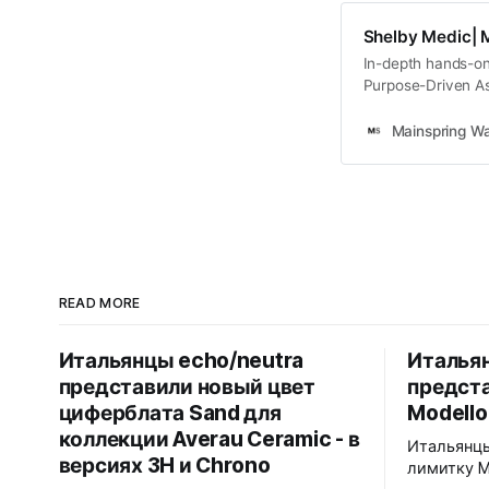
Shelby Medic| 
In-depth hands-on
Purpose-Driven As
horology.
Mainspring W
READ MORE
Итальянцы echo/neutra
Итальян
представили новый цвет
предст
циферблата Sand для
Modello
коллекции Averau Ceramic - в
Итальянцы
версиях 3H и Chrono
лимитку M