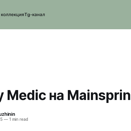
 коллекция
Tg-канал
y Medic на Mainspri
uzhinin
25
—
1 min read