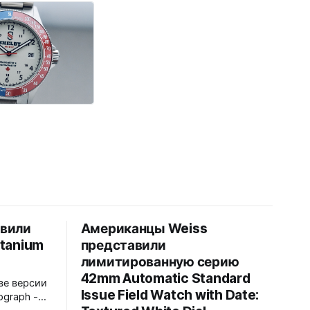
авили
Американцы Weiss
itanium
представили
лимитированную серию
42mm Automatic Standard
ве версии
Issue Field Watch with Date:
ograph -