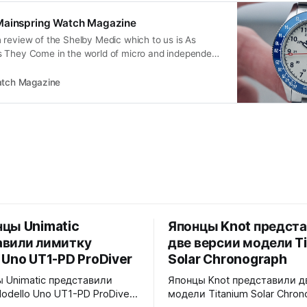
Mainspring Watch Magazine
 review of the Shelby Medic which to us is As
 They Come in the world of micro and independent
atch Magazine
цы Unimatic
Японцы Knot предст
авили лимитку
две версии модели T
 Uno UT1-PD ProDiver
Solar Chronograph
 Unimatic представили
Японцы Knot представили д
odello Uno UT1-PD ProDiver.
модели Titanium Solar Chron