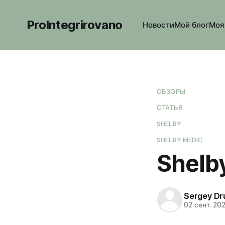
ProIntegrirovano
Новости
Мой блог
Моя
ОБЗОРЫ
СТАТЬЯ
SHELBY
SHELBY MEDIC
Shelb
Sergey Dr
02 сент. 20