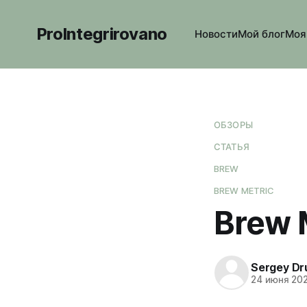
ProIntegrirovano
Новости
Мой блог
Моя
ОБЗОРЫ
СТАТЬЯ
BREW
BREW METRIC
Brew M
Sergey Dr
24 июня 20