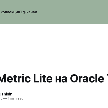
 коллекция
Tg-канал
etric Lite на Oracle
uzhinin
25
—
1 min read