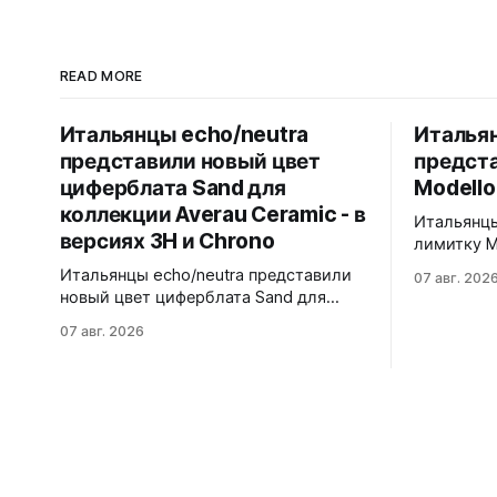
READ MORE
Итальянцы echo/neutra
Итальян
представили новый цвет
предст
циферблата Sand для
Modello
коллекции Averau Ceramic - в
Итальянцы
версиях 3H и Chrono
лимитку M
Черный ма
Итальянцы echo/neutra представили
07 авг. 202
матовой ч
новый цвет циферблата Sand для
щелчков, 
коллекции Averau Ceramic - в версиях
07 авг. 2026
антибликом. Крышка с грав
3H и Chrono. Песочный циферблат
дайверско
контрастирует с тёмным корпусом из
стандарту
матовой чёрной керамики и титана
300 метров. 40x41,5 мм Seik
Grade 2. Сапфировое стекло с
кварц На черном каучуковом
куполом, завинчивающаяся заводная
ремешке
головка, водозащита 100 метров.
Ремешки на выбор - чёрный