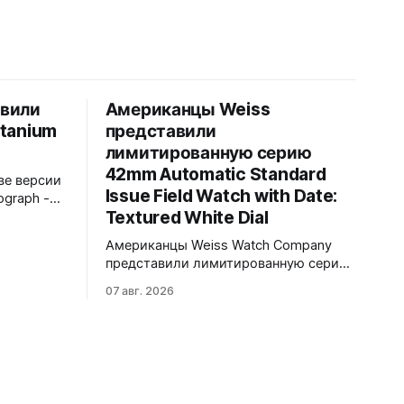
авили
Американцы Weiss
itanium
представили
лимитированную серию
42mm Automatic Standard
ве версии
Issue Field Watch with Date:
ograph -
Textured White Dial
Обе
нном
Американцы Weiss Watch Company
C-
представили лимитированную серию
на чёрном
42mm Automatic Standard Issue Field
-
07 авг. 2026
Watch with Date: Textured White Dial.
ат.
Циферблат в честь пяти лет работы
ен в
бренда в Нэшвилле вручную сделан
тся в
из морской латуни. Лимит - 50
ремешком.
экземпляров, каждый пронумерован.
Накладные цифры, чёрные часовая,