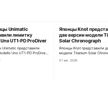
цы Unimatic
Японцы Knot предст
авили лимитку
две версии модели T
 Uno UT1-PD ProDiver
Solar Chronograph
 Unimatic представили
Японцы Knot представили д
odello Uno UT1-PD ProDiver.
модели Titanium Solar Chron
товый циферблат, безель с
TSC-40BKBKYE и TSC-40BKYE. 
6
07 авг. 2026
ерной вставкой на 120
версии выполнены в фирме
сапфировое стекло 2,5 мм с
цвете Advance Yellow - у TS
ировкой
40BKBKYE жёлтые акценты 
й маски. Соответствует
циферблате, у TSC-40BKYE 
 MIL-STD-810H. Водозащита
полностью жёлтый цифербл
o VH31A
Логотип Knot также выполн
жёлтом цвете. Часы продаю
комплекте с силиконовым 