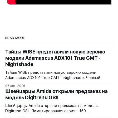
READ MORE
Тайцы WISE представили новую версию
модели Adamascus ADX101 True GMT -
Nightshade
Тайцы WISE представили новую версию модели
Adamascus ADX101 True GMT - Nightshade. Черный
циферблат, черный керамический безель Zirconia
06 авг. 2026
Ceramic, стрелки и индексы Gungrey. 40x12,4x47,75 мм.
Швейцарцы Amida открыли предзаказ на
Корпус и браслет - сталь 904L, опционально ремешок
модель Digitrend OSII
X1 FKM Rubber. Сапфировое стекло спереди и сзади с
внутренним AR-покрытием. Безель двунаправленный на
Швейцарцы Amida открыли предзаказ на модель
72 клика.
Digitrend OSII. Лимитированная серия - 150
пронумерованных экземпляров. 39,6x15,6x39 мм