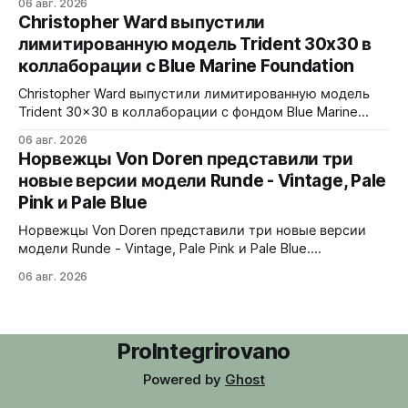
06 авг. 2026
Верхняя часть корпуса выполнена из цельного блока
Christopher Ward выпустили
сапфира с призмой, отображающей прыгающие часы и
лимитированную модель Trident 30x30 в
бегущие минуты вертикально. Подсветка C1 X1 BL
коллаборации с Blue Marine Foundation
Super-LumiNova на индексах - впервые в истории
Digitrend дисплей светится в темноте.
Christopher Ward выпустили лимитированную модель
Trident 30x30 в коллаборации с фондом Blue Marine
Foundation. Лимит - 500 экземпляров. Волнообразный
06 авг. 2026
рисунок на циферблате имитирует морские приливы,
Норвежцы Von Doren представили три
бирюзовый цвет и красная секундная стрелка отсылают
новые версии модели Runde - Vintage, Pale
к окраске рыбы-попугая - символу кампании фонда
Pink и Pale Blue
#FishForTomorrow. На задней крышке выгравирован
логотип 30x30. С продажи каждого экземпляра 30
Норвежцы Von Doren представили три новые версии
модели Runde - Vintage, Pale Pink и Pale Blue.
39x10,7x46 мм Сталь, минеральное стекло, задняя
06 авг. 2026
крышка гравирована как монета из Rundeskatten.
Водозащита 50 метров. Люм Swiss Super-LumiNova C1.
Ronda 1069 кварц Vintage - медный циферблат с
лососевыми оттенками и черным сабдайлом,
ProIntegrirovano
вдохновлен часами
Powered by
Ghost