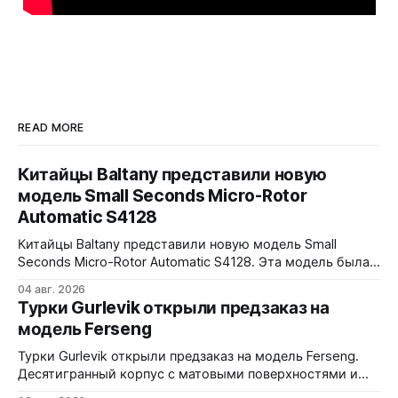
READ MORE
Китайцы Baltany представили новую
модель Small Seconds Micro-Rotor
Automatic S4128
Китайцы Baltany представили новую модель Small
Seconds Micro-Rotor Automatic S4128. Эта модель была
заявлена как Kickstarter special, но (возможно под
04 авг. 2026
давлением спроса) - всё-таки выпущена в регулярной
Турки Gurlevik открыли предзаказ на
коллекции Baltany. Четыре варианта - white, black, blue и
модель Ferseng
green. Микроротор, MOP циферблат с радиальным
рисунком, малая секундная стрелка синёного цвета.
Турки Gurlevik открыли предзаказ на модель Ferseng.
38x10x44,2
Десятигранный корпус с матовыми поверхностями и
полированными фасками, интегрированный браслет с