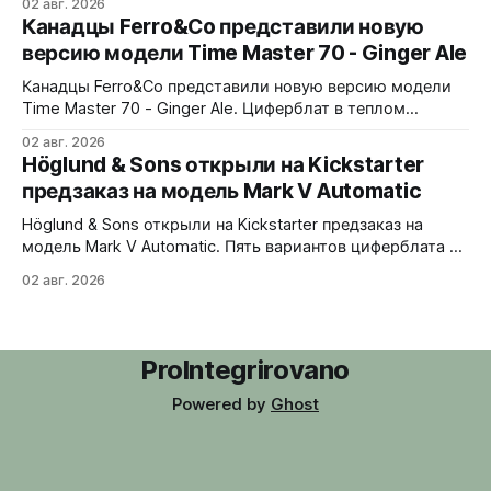
02 авг. 2026
узором из полированных ромбов. Шесть вариантов -
Канадцы Ferro&Co представили новую
Blue, Gold, Ice, Coral, Purple и Green Turquoise 38x10x44
версию модели Time Master 70 - Ginger Ale
мм. Сапфировое стекло, 5 ATM. Miyota 9039 690
долларов. Отгрузка в декабре 2026 года
Канадцы Ferro&Co представили новую версию модели
Time Master 70 - Ginger Ale. Циферблат в теплом
шампань-оттенке с солнечным эффектом,
02 авг. 2026
вдохновленный стилистикой 1970-х годов. 39x11x47
Höglund & Sons открыли на Kickstarter
мм. Корпус из 316L стали, матовая обработка с
предзаказ на модель Mark V Automatic
полированным безелем. Сапфировое стекло с
антибликовым покрытием. Интегрированный браслет
Höglund & Sons открыли на Kickstarter предзаказ на
из нержавеющей стали с микрорегулировкой on-
модель Mark V Automatic. Пять вариантов циферблата -
black, gray, white, green, blue. В комплекте сразу два
02 авг. 2026
варианта крепления - кожаный ремешок и стальной
браслет-сетка со сменной системой без инструментов.
38x10,45x46 мм. Сапфировое стекло спереди и на
задней крышке. Водозащита 50 метров.
ProIntegrirovano
Powered by
Ghost