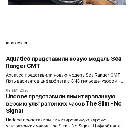
READ MORE
Aquatico представили новую модель Sea
Ranger GMT
Aquatico представили новую модель Sea Ranger GMT.
Пять вариантов циферблата с CNC гильоше-узором -
Black, Blue Fumé, Green, Orange и White. Лимит - по 50
09 авг. 2026
экземпляров каждого варианта. Заводная коронка
Undone представили лимитированную
расположена на 4 часах. Водозащита 300 метров.
версию ультратонких часов The Slim - No
Сапфировое стекло с AR-покрытием, FKM-ремешок, 7
Signal
слоев Swiss Super-LumiNova на циферблате,
Undone представили лимитированную версию
ультратонких часов The Slim - No Signal. Циферблат с
дизайном в стиле 90-х: цветные полосы теста, чёрно-