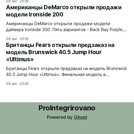
09 авг. 2026
белые помехи, зигзаги, спирали и геометрические
Американцы DeMarco открыли продажи
фигуры. Бирюзовый треугольник UNDONE на 12 часах.
модели Ironside 200
Корпус из нержавеющей стали 316L, интегрированный
браслет. Водозащита 30 метров. 37x4,9x43 мм. Ronda
Американцы DeMarco открыли продажи модели
1062 кварц
дайвера Ironside 200. Пять вариантов - Back Bay Purple,
Rockport Red, Essex Green, Plymouth Pistachio и Harbor
09 авг. 2026
Blue. Корпус из стали 316L, керамическая вставка
Британцы Fears открыли предзаказ на
безеля на 120 кликов, сапфировое стекло с обеих
модель Brunswick 40.5 Jump Hour
сторон. Водозащита 200 метров, винтовая головка.
«Ultimus»
Люм Swiss Luminova BGW9. В комплекте стальной
jubilee-
Британцы Fears открыли предзаказ на модель Brunswick
40.5 Jump Hour «Ultimus». Финальная модель в
коллекции Brunswick Jump Hour, разработана совместно
09 авг. 2026
с Andrew Morgan. Прыгающий час реализован на модуле
JJ01 (разработка Christopher Ward) на базе Sellita SW200.
Циферблат собран из трех элементов, находящихся над
люминесцентным часовым диском: внешний - сапфир с
ProIntegrirovano
Powered by
Ghost