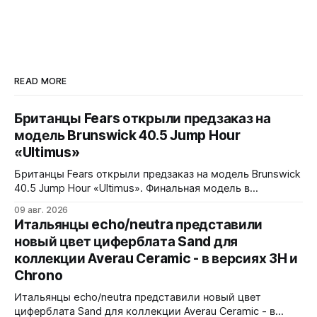
READ MORE
Британцы Fears открыли предзаказ на
модель Brunswick 40.5 Jump Hour
«Ultimus»
Британцы Fears открыли предзаказ на модель Brunswick
40.5 Jump Hour «Ultimus». Финальная модель в
коллекции Brunswick Jump Hour, разработана совместно
09 авг. 2026
с Andrew Morgan. Прыгающий час реализован на модуле
Итальянцы echo/neutra представили
JJ01 (разработка Christopher Ward) на базе Sellita SW200.
новый цвет циферблата Sand для
Циферблат собран из трех элементов, находящихся над
коллекции Averau Ceramic - в версиях 3H и
люминесцентным часовым диском: внешний - сапфир с
Chrono
Итальянцы echo/neutra представили новый цвет
циферблата Sand для коллекции Averau Ceramic - в