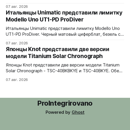
версиях 3H и Chrono. Песочный циферблат
07 авг. 2026
контрастирует с тёмным корпусом из матовой чёрной
Итальянцы Unimatic представили лимитку
керамики и титана Grade 2. Сапфировое стекло с
Modello Uno UT1-PD ProDiver
куполом, завинчивающаяся заводная головка,
водозащита 100 метров. Ремешки на выбор - чёрный
Итальянцы Unimatic представили лимитку Modello Uno
текстильный, чёрный веганский (BioVeg из
UT1-PD ProDiver. Черный матовый циферблат, безель с
матовой черной вставкой на 120 щелчков, сапфировое
07 авг. 2026
стекло 2,5 мм с антибликом. Крышка с гравировкой
Японцы Knot представили две версии
дайверской маски. Соответствует стандарту MIL-STD-
модели Titanium Solar Chronograph
810H. Водозащита 300 метров. 40x41,5 мм Seiko VH31A
кварц На черном каучуковом ремешке
Японцы Knot представили две версии модели Titanium
Solar Chronograph - TSC-40BKBKYE и TSC-40BKYE. Обе
версии выполнены в фирменном цвете Advance Yellow -
07 авг. 2026
у TSC-40BKBKYE жёлтые акценты на чёрном
циферблате, у TSC-40BKYE - полностью жёлтый
циферблат. Логотип Knot также выполнен в жёлтом
цвете. Часы продаются в комплекте с силиконовым
ProIntegrirovano
ремешком.
Powered by
Ghost