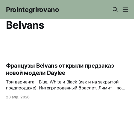
ProIntegrirovano
Belvans
Французы Belvans открыли предзаказ
новой модели Daylee
Три варианта - Blue, White и Black (как и на закрытой
предпродаже). Интегрированный браслет. Лимит - по
133 экземпляра каждого варианта 38x10,85x45 мм. La
23 апр. 2026
Joux-Perret G100 1252 доллара. Отправка с 1 по 15 июля
2026 года