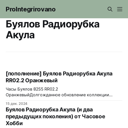
ProIntegrirovano
Буялов Радиорубка
Акула
[пополнение] Буялов Радиорубка Акула
RR02.2 Оранжевый
Часы Буялов 82S5 RR02.2
ОранжевыйДолгожданное обновление коллекции
“Радиорубка” - Дмитрий Буялов представляет
15 дек. 2024
обновленную модель “Буялов РР02.2 Акула”.
Буялов Радиорубка Акула (и два
Узнаваемый массивный корпус диаметром 46,3 мм
предыдущих поколения) от Часовое
стал еще тоньше, его высота всего 13,6 мм.
Хобби
Сапфировое стекло с “антибликом” имеет покрытие