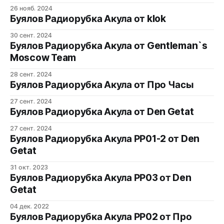
защищающее поверхность отMeranom Official Watch
26 нояб. 2024
StoreEugenio от 31.03.2025
Буялов Радиорубка Акула от klok
30 сент. 2024
Буялов Радиорубка Акула от Gentleman`s
Moscow Team
28 сент. 2024
Буялов Радиорубка Акула от Про Часы
27 сент. 2024
Буялов Радиорубка Акула от Den Getat
27 сент. 2024
Буялов Радиорубка Акула РР01-2 от Den
Getat
31 окт. 2023
Буялов Радиорубка Акула РР03 от Den
Getat
04 дек. 2022
Буялов Радиорубка Акула РР02 от Про