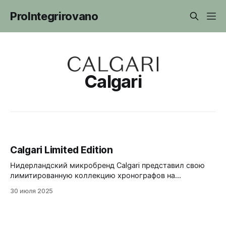
ProIntegrirovano
Calgari
Calgari Limited Edition
Нидерландский микробренд Calgari представил свою
лимитированную коллекцию хронографов на
мекакварце Seiko VK64. В коллекции три модели -
30 июля 2025
белые Dimora Panda, черные Nero Reverse Panda и
зеленые Pierre Morlet. 40 мм в диаметре, 11,6 мм
толщины, 50 метров водозащиты. RRP - 469,95 EUR.