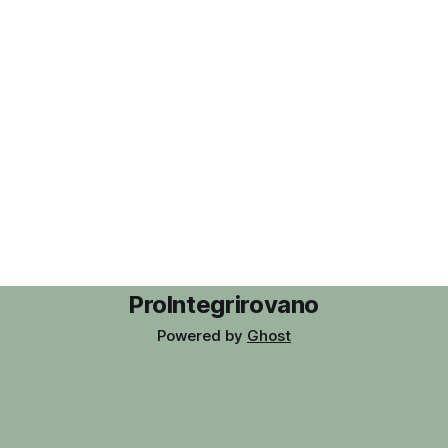
Лимит выпуска - 100 экземпляров каждого варианта.
Казалось бы
ProIntegrirovano
Powered by
Ghost