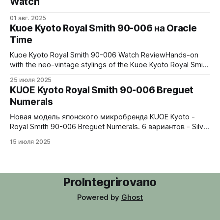
Watch
01 авг. 2025
Kuoe Kyoto Royal Smith 90-006 на Oracle
Time
Kuoe Kyoto Royal Smith 90-006 Watch ReviewHands-on
with the neo-vintage stylings of the Kuoe Kyoto Royal Smith
90-006 with updated waffle dial and Breguet
25 июля 2025
numerals.Oracle TimeSponsored
KUOE Kyoto Royal Smith 90-006 Breguet
Numerals
Новая модель японского микробренда KUOE Kyoto -
Royal Smith 90-006 Breguet Numerals. 6 вариантов - Silver
Case Dusty Pink Dial, Silver Case Pink Dial, Silver Case Blue
15 июля 2025
Dial, Silver Case Green Dial, Silver Case Black Dial, Silver
Case Ivory Dial. 35 мм в диаметре, 10 мм толщины, 100
метров водозащиты, механизм
ProIntegrirovano
Powered by
Ghost