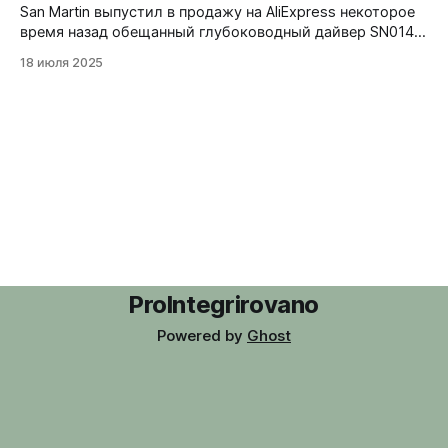
San Martin выпустил в продажу на AliExpress некоторое
время назад обещанный глубоководный дайвер SN0147.
Единственный синий вариант, сталь 316L полностью (в
18 июля 2025
том числе и безель), 43 мм в диаметре, 15,9 мм
толщины, 1000 метров водозащиты (да, километр),
гелиевый клапан, Seiko NH35. Эта модель выпускается
в рамках линейки собственных оригинальных
ProIntegrirovano
Powered by
Ghost