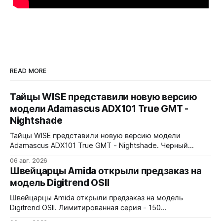
READ MORE
Тайцы WISE представили новую версию
модели Adamascus ADX101 True GMT -
Nightshade
Тайцы WISE представили новую версию модели
Adamascus ADX101 True GMT - Nightshade. Черный
циферблат, черный керамический безель Zirconia
06 авг. 2026
Ceramic, стрелки и индексы Gungrey. 40x12,4x47,75 мм.
Швейцарцы Amida открыли предзаказ на
Корпус и браслет - сталь 904L, опционально ремешок
модель Digitrend OSII
X1 FKM Rubber. Сапфировое стекло спереди и сзади с
внутренним AR-покрытием. Безель двунаправленный на
Швейцарцы Amida открыли предзаказ на модель
72 клика.
Digitrend OSII. Лимитированная серия - 150
пронумерованных экземпляров. 39,6x15,6x39 мм