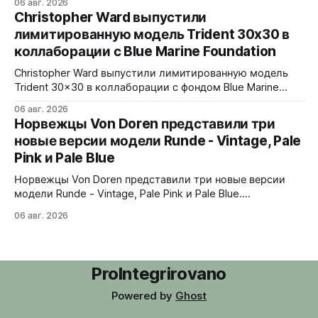
06 авг. 2026
Верхняя часть корпуса выполнена из цельного блока
Christopher Ward выпустили
сапфира с призмой, отображающей прыгающие часы и
лимитированную модель Trident 30x30 в
бегущие минуты вертикально. Подсветка C1 X1 BL
коллаборации с Blue Marine Foundation
Super-LumiNova на индексах - впервые в истории
Digitrend дисплей светится в темноте.
Christopher Ward выпустили лимитированную модель
Trident 30x30 в коллаборации с фондом Blue Marine
Foundation. Лимит - 500 экземпляров. Волнообразный
06 авг. 2026
рисунок на циферблате имитирует морские приливы,
Норвежцы Von Doren представили три
бирюзовый цвет и красная секундная стрелка отсылают
новые версии модели Runde - Vintage, Pale
к окраске рыбы-попугая - символу кампании фонда
Pink и Pale Blue
#FishForTomorrow. На задней крышке выгравирован
логотип 30x30. С продажи каждого экземпляра 30
Норвежцы Von Doren представили три новые версии
модели Runde - Vintage, Pale Pink и Pale Blue.
39x10,7x46 мм Сталь, минеральное стекло, задняя
06 авг. 2026
крышка гравирована как монета из Rundeskatten.
Водозащита 50 метров. Люм Swiss Super-LumiNova C1.
Ronda 1069 кварц Vintage - медный циферблат с
лососевыми оттенками и черным сабдайлом,
ProIntegrirovano
вдохновлен часами
Powered by
Ghost