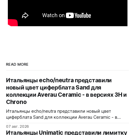
READ MORE
Итальянцы echo/neutra представили
новый цвет циферблата Sand для
коллекции Averau Ceramic - в версиях 3H и
Chrono
Итальянцы echo/neutra представили новый цвет
циферблата Sand для коллекции Averau Ceramic - в
версиях 3H и Chrono. Песочный циферблат
07 авг. 2026
контрастирует с тёмным корпусом из матовой чёрной
Итальянцы Unimatic представили лимитку