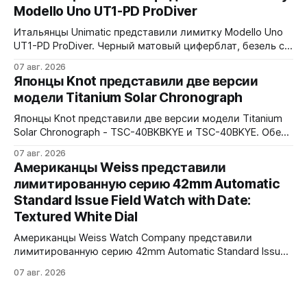
керамики и титана Grade 2. Сапфировое стекло с
Modello Uno UT1-PD ProDiver
куполом, завинчивающаяся заводная головка,
водозащита 100 метров. Ремешки на выбор - чёрный
Итальянцы Unimatic представили лимитку Modello Uno
текстильный, чёрный веганский (BioVeg из
UT1-PD ProDiver. Черный матовый циферблат, безель с
матовой черной вставкой на 120 щелчков, сапфировое
07 авг. 2026
стекло 2,5 мм с антибликом. Крышка с гравировкой
Японцы Knot представили две версии
дайверской маски. Соответствует стандарту MIL-STD-
модели Titanium Solar Chronograph
810H. Водозащита 300 метров. 40x41,5 мм Seiko VH31A
кварц На черном каучуковом ремешке
Японцы Knot представили две версии модели Titanium
Solar Chronograph - TSC-40BKBKYE и TSC-40BKYE. Обе
версии выполнены в фирменном цвете Advance Yellow -
07 авг. 2026
у TSC-40BKBKYE жёлтые акценты на чёрном
Американцы Weiss представили
циферблате, у TSC-40BKYE - полностью жёлтый
лимитированную серию 42mm Automatic
циферблат. Логотип Knot также выполнен в жёлтом
Standard Issue Field Watch with Date:
цвете. Часы продаются в комплекте с силиконовым
ремешком.
Textured White Dial
Американцы Weiss Watch Company представили
лимитированную серию 42mm Automatic Standard Issue
Field Watch with Date: Textured White Dial. Циферблат в
07 авг. 2026
честь пяти лет работы бренда в Нэшвилле вручную
сделан из морской латуни. Лимит - 50 экземпляров,
каждый пронумерован. Накладные цифры, чёрные