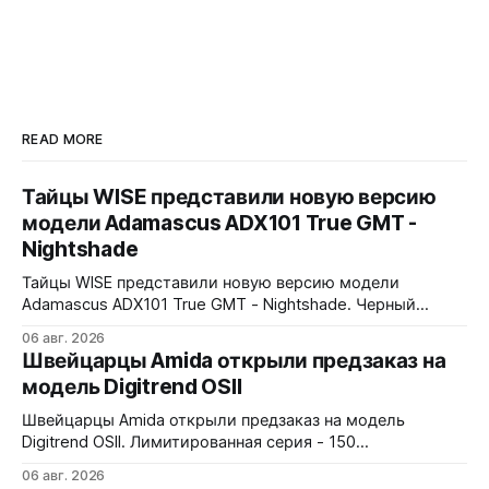
READ MORE
Тайцы WISE представили новую версию
модели Adamascus ADX101 True GMT -
Nightshade
Тайцы WISE представили новую версию модели
Adamascus ADX101 True GMT - Nightshade. Черный
циферблат, черный керамический безель Zirconia
06 авг. 2026
Ceramic, стрелки и индексы Gungrey. 40x12,4x47,75 мм.
Швейцарцы Amida открыли предзаказ на
Корпус и браслет - сталь 904L, опционально ремешок
модель Digitrend OSII
X1 FKM Rubber. Сапфировое стекло спереди и сзади с
внутренним AR-покрытием. Безель двунаправленный на
Швейцарцы Amida открыли предзаказ на модель
72 клика.
Digitrend OSII. Лимитированная серия - 150
пронумерованных экземпляров. 39,6x15,6x39 мм
06 авг. 2026
Верхняя часть корпуса выполнена из цельного блока