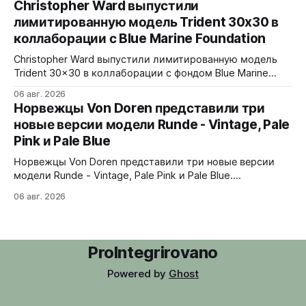
Christopher Ward выпустили
сапфира с призмой, отображающей прыгающие часы и
лимитированную модель Trident 30x30 в
бегущие минуты вертикально. Подсветка C1 X1 BL
коллаборации с Blue Marine Foundation
Super-LumiNova на индексах - впервые в истории
Digitrend дисплей светится в темноте.
Christopher Ward выпустили лимитированную модель
Trident 30x30 в коллаборации с фондом Blue Marine
Foundation. Лимит - 500 экземпляров. Волнообразный
06 авг. 2026
рисунок на циферблате имитирует морские приливы,
Норвежцы Von Doren представили три
бирюзовый цвет и красная секундная стрелка отсылают
новые версии модели Runde - Vintage, Pale
к окраске рыбы-попугая - символу кампании фонда
Pink и Pale Blue
#FishForTomorrow. На задней крышке выгравирован
логотип 30x30. С продажи каждого экземпляра 30
Норвежцы Von Doren представили три новые версии
модели Runde - Vintage, Pale Pink и Pale Blue.
39x10,7x46 мм Сталь, минеральное стекло, задняя
06 авг. 2026
крышка гравирована как монета из Rundeskatten.
Водозащита 50 метров. Люм Swiss Super-LumiNova C1.
Ronda 1069 кварц Vintage - медный циферблат с
лососевыми оттенками и черным сабдайлом,
ProIntegrirovano
вдохновлен часами
Powered by
Ghost