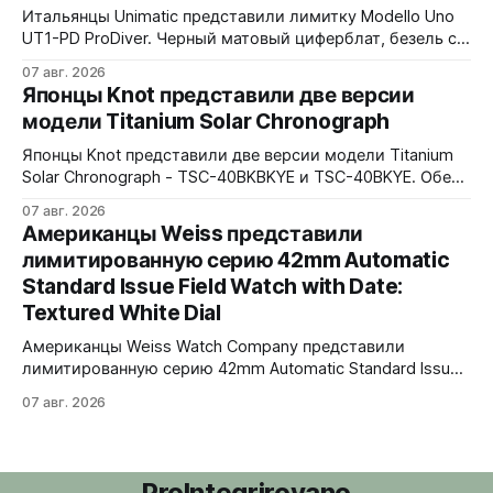
водозащита 100 метров. Ремешки на выбор - чёрный
Итальянцы Unimatic представили лимитку Modello Uno
текстильный, чёрный веганский (BioVeg из
UT1-PD ProDiver. Черный матовый циферблат, безель с
матовой черной вставкой на 120 щелчков, сапфировое
07 авг. 2026
стекло 2,5 мм с антибликом. Крышка с гравировкой
Японцы Knot представили две версии
дайверской маски. Соответствует стандарту MIL-STD-
модели Titanium Solar Chronograph
810H. Водозащита 300 метров. 40x41,5 мм Seiko VH31A
кварц На черном каучуковом ремешке
Японцы Knot представили две версии модели Titanium
Solar Chronograph - TSC-40BKBKYE и TSC-40BKYE. Обе
версии выполнены в фирменном цвете Advance Yellow -
07 авг. 2026
у TSC-40BKBKYE жёлтые акценты на чёрном
Американцы Weiss представили
циферблате, у TSC-40BKYE - полностью жёлтый
лимитированную серию 42mm Automatic
циферблат. Логотип Knot также выполнен в жёлтом
Standard Issue Field Watch with Date:
цвете. Часы продаются в комплекте с силиконовым
ремешком.
Textured White Dial
Американцы Weiss Watch Company представили
лимитированную серию 42mm Automatic Standard Issue
Field Watch with Date: Textured White Dial. Циферблат в
07 авг. 2026
честь пяти лет работы бренда в Нэшвилле вручную
сделан из морской латуни. Лимит - 50 экземпляров,
каждый пронумерован. Накладные цифры, чёрные
часовая, минутная и секундная стрелки, подсветка
ProIntegrirovano