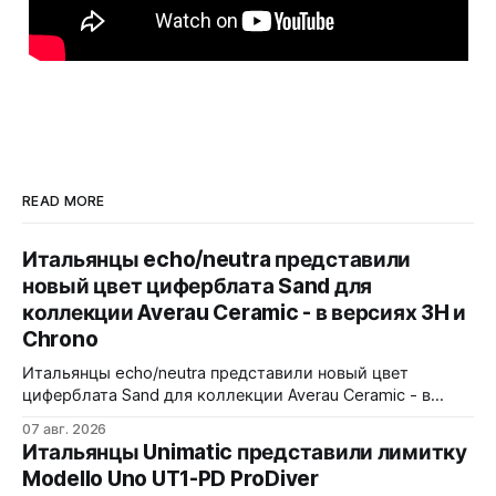
READ MORE
Итальянцы echo/neutra представили
новый цвет циферблата Sand для
коллекции Averau Ceramic - в версиях 3H и
Chrono
Итальянцы echo/neutra представили новый цвет
циферблата Sand для коллекции Averau Ceramic - в
версиях 3H и Chrono. Песочный циферблат
07 авг. 2026
контрастирует с тёмным корпусом из матовой чёрной
Итальянцы Unimatic представили лимитку
керамики и титана Grade 2. Сапфировое стекло с
Modello Uno UT1-PD ProDiver
куполом, завинчивающаяся заводная головка,