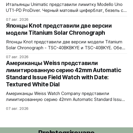
водозащита 100 метров. Ремешки на выбор - чёрный
Итальянцы Unimatic представили лимитку Modello Uno
текстильный, чёрный веганский (BioVeg из
UT1-PD ProDiver. Черный матовый циферблат, безель с
матовой черной вставкой на 120 щелчков, сапфировое
07 авг. 2026
стекло 2,5 мм с антибликом. Крышка с гравировкой
Японцы Knot представили две версии
дайверской маски. Соответствует стандарту MIL-STD-
модели Titanium Solar Chronograph
810H. Водозащита 300 метров. 40x41,5 мм Seiko VH31A
кварц На черном каучуковом ремешке
Японцы Knot представили две версии модели Titanium
Solar Chronograph - TSC-40BKBKYE и TSC-40BKYE. Обе
версии выполнены в фирменном цвете Advance Yellow -
07 авг. 2026
у TSC-40BKBKYE жёлтые акценты на чёрном
Американцы Weiss представили
циферблате, у TSC-40BKYE - полностью жёлтый
лимитированную серию 42mm Automatic
циферблат. Логотип Knot также выполнен в жёлтом
Standard Issue Field Watch with Date:
цвете. Часы продаются в комплекте с силиконовым
ремешком.
Textured White Dial
Американцы Weiss Watch Company представили
лимитированную серию 42mm Automatic Standard Issue
Field Watch with Date: Textured White Dial. Циферблат в
07 авг. 2026
честь пяти лет работы бренда в Нэшвилле вручную
сделан из морской латуни. Лимит - 50 экземпляров,
каждый пронумерован. Накладные цифры, чёрные
часовая, минутная и секундная стрелки, подсветка
ProIntegrirovano