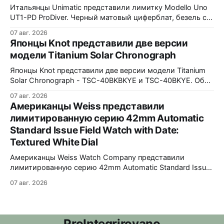
водозащита 100 метров. Ремешки на выбор - чёрный
Итальянцы Unimatic представили лимитку Modello Uno
текстильный, чёрный веганский (BioVeg из
UT1-PD ProDiver. Черный матовый циферблат, безель с
матовой черной вставкой на 120 щелчков, сапфировое
07 авг. 2026
стекло 2,5 мм с антибликом. Крышка с гравировкой
Японцы Knot представили две версии
дайверской маски. Соответствует стандарту MIL-STD-
модели Titanium Solar Chronograph
810H. Водозащита 300 метров. 40x41,5 мм Seiko VH31A
кварц На черном каучуковом ремешке
Японцы Knot представили две версии модели Titanium
Solar Chronograph - TSC-40BKBKYE и TSC-40BKYE. Обе
версии выполнены в фирменном цвете Advance Yellow -
07 авг. 2026
у TSC-40BKBKYE жёлтые акценты на чёрном
Американцы Weiss представили
циферблате, у TSC-40BKYE - полностью жёлтый
лимитированную серию 42mm Automatic
циферблат. Логотип Knot также выполнен в жёлтом
Standard Issue Field Watch with Date:
цвете. Часы продаются в комплекте с силиконовым
ремешком.
Textured White Dial
Американцы Weiss Watch Company представили
лимитированную серию 42mm Automatic Standard Issue
Field Watch with Date: Textured White Dial. Циферблат в
07 авг. 2026
честь пяти лет работы бренда в Нэшвилле вручную
сделан из морской латуни. Лимит - 50 экземпляров,
каждый пронумерован. Накладные цифры, чёрные
часовая, минутная и секундная стрелки, подсветка
ProIntegrirovano