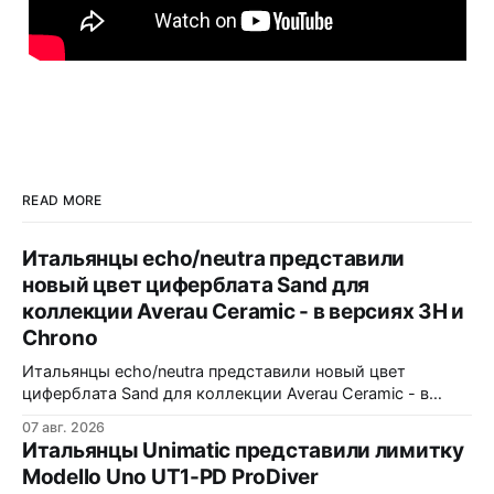
READ MORE
Итальянцы echo/neutra представили
новый цвет циферблата Sand для
коллекции Averau Ceramic - в версиях 3H и
Chrono
Итальянцы echo/neutra представили новый цвет
циферблата Sand для коллекции Averau Ceramic - в
версиях 3H и Chrono. Песочный циферблат
07 авг. 2026
контрастирует с тёмным корпусом из матовой чёрной
Итальянцы Unimatic представили лимитку
керамики и титана Grade 2. Сапфировое стекло с
Modello Uno UT1-PD ProDiver
куполом, завинчивающаяся заводная головка,