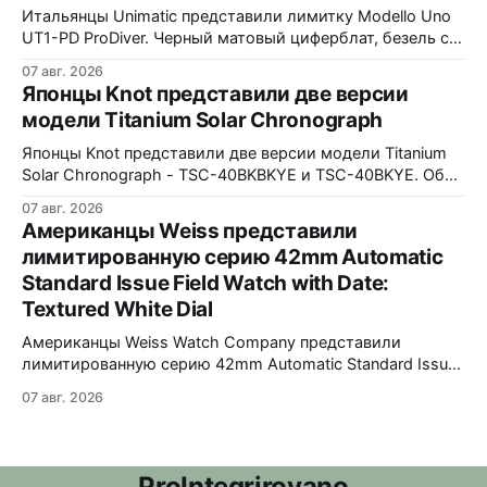
водозащита 100 метров. Ремешки на выбор - чёрный
Итальянцы Unimatic представили лимитку Modello Uno
текстильный, чёрный веганский (BioVeg из
UT1-PD ProDiver. Черный матовый циферблат, безель с
матовой черной вставкой на 120 щелчков, сапфировое
07 авг. 2026
стекло 2,5 мм с антибликом. Крышка с гравировкой
Японцы Knot представили две версии
дайверской маски. Соответствует стандарту MIL-STD-
модели Titanium Solar Chronograph
810H. Водозащита 300 метров. 40x41,5 мм Seiko VH31A
кварц На черном каучуковом ремешке
Японцы Knot представили две версии модели Titanium
Solar Chronograph - TSC-40BKBKYE и TSC-40BKYE. Обе
версии выполнены в фирменном цвете Advance Yellow -
07 авг. 2026
у TSC-40BKBKYE жёлтые акценты на чёрном
Американцы Weiss представили
циферблате, у TSC-40BKYE - полностью жёлтый
лимитированную серию 42mm Automatic
циферблат. Логотип Knot также выполнен в жёлтом
Standard Issue Field Watch with Date:
цвете. Часы продаются в комплекте с силиконовым
ремешком.
Textured White Dial
Американцы Weiss Watch Company представили
лимитированную серию 42mm Automatic Standard Issue
Field Watch with Date: Textured White Dial. Циферблат в
07 авг. 2026
честь пяти лет работы бренда в Нэшвилле вручную
сделан из морской латуни. Лимит - 50 экземпляров,
каждый пронумерован. Накладные цифры, чёрные
часовая, минутная и секундная стрелки, подсветка
ProIntegrirovano