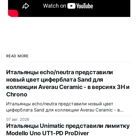
READ MORE
Итальянцы echo/neutra представили
новый цвет циферблата Sand для
коллекции Averau Ceramic - в версиях 3H и
Chrono
Итальянцы echo/neutra представили новый цвет
циферблата Sand для коллекции Averau Ceramic - в
версиях 3H и Chrono. Песочный циферблат
07 авг. 2026
контрастирует с тёмным корпусом из матовой чёрной
Итальянцы Unimatic представили лимитку
керамики и титана Grade 2. Сапфировое стекло с
Modello Uno UT1-PD ProDiver
куполом, завинчивающаяся заводная головка,