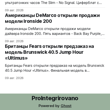
ультратонких часов The Slim - No Signal. Циферблат с
дизайном в стиле 90-х: цветные полосы теста, чёрно-
09 авг. 2026
белые помехи, зигзаги, спирали и геометрические
Американцы DeMarco открыли продажи
фигуры. Бирюзовый треугольник UNDONE на 12 часах.
модели Ironside 200
Корпус из нержавеющей стали 316L, интегрированный
браслет. Водозащита 30 метров. 37x4,9x43 мм. Ronda
Американцы DeMarco открыли продажи модели
1062 кварц
дайвера Ironside 200. Пять вариантов - Back Bay Purple,
Rockport Red, Essex Green, Plymouth Pistachio и Harbor
09 авг. 2026
Blue. Корпус из стали 316L, керамическая вставка
Британцы Fears открыли предзаказ на
безеля на 120 кликов, сапфировое стекло с обеих
модель Brunswick 40.5 Jump Hour
сторон. Водозащита 200 метров, винтовая головка.
«Ultimus»
Люм Swiss Luminova BGW9. В комплекте стальной
jubilee-
Британцы Fears открыли предзаказ на модель Brunswick
40.5 Jump Hour «Ultimus». Финальная модель в
коллекции Brunswick Jump Hour, разработана совместно
09 авг. 2026
с Andrew Morgan. Прыгающий час реализован на модуле
JJ01 (разработка Christopher Ward) на базе Sellita SW200.
Циферблат собран из трех элементов, находящихся над
люминесцентным часовым диском: внешний - сапфир с
ProIntegrirovano
Powered by
Ghost