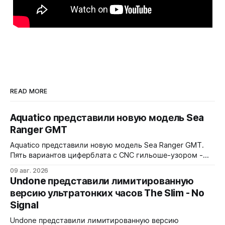
READ MORE
Aquatico представили новую модель Sea
Ranger GMT
Aquatico представили новую модель Sea Ranger GMT.
Пять вариантов циферблата с CNC гильоше-узором -
Black, Blue Fumé, Green, Orange и White. Лимит - по 50
09 авг. 2026
экземпляров каждого варианта. Заводная коронка
Undone представили лимитированную
расположена на 4 часах. Водозащита 300 метров.
версию ультратонких часов The Slim - No
Сапфировое стекло с AR-покрытием, FKM-ремешок, 7
Signal
слоев Swiss Super-LumiNova на циферблате,
Undone представили лимитированную версию