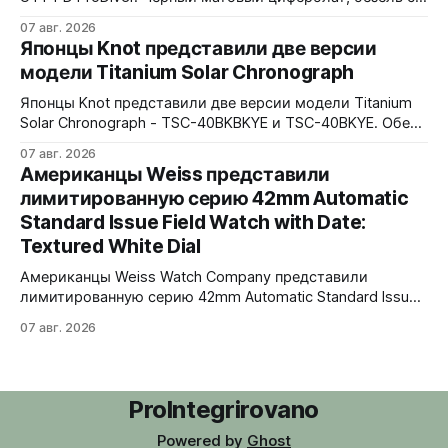
матовой черной вставкой на 120 щелчков, сапфировое
07 авг. 2026
стекло 2,5 мм с антибликом. Крышка с гравировкой
Японцы Knot представили две версии
дайверской маски. Соответствует стандарту MIL-STD-
модели Titanium Solar Chronograph
810H. Водозащита 300 метров. 40x41,5 мм Seiko VH31A
кварц На черном каучуковом ремешке
Японцы Knot представили две версии модели Titanium
Solar Chronograph - TSC-40BKBKYE и TSC-40BKYE. Обе
версии выполнены в фирменном цвете Advance Yellow -
07 авг. 2026
у TSC-40BKBKYE жёлтые акценты на чёрном
Американцы Weiss представили
циферблате, у TSC-40BKYE - полностью жёлтый
лимитированную серию 42mm Automatic
циферблат. Логотип Knot также выполнен в жёлтом
Standard Issue Field Watch with Date:
цвете. Часы продаются в комплекте с силиконовым
ремешком.
Textured White Dial
Американцы Weiss Watch Company представили
лимитированную серию 42mm Automatic Standard Issue
Field Watch with Date: Textured White Dial. Циферблат в
07 авг. 2026
честь пяти лет работы бренда в Нэшвилле вручную
сделан из морской латуни. Лимит - 50 экземпляров,
каждый пронумерован. Накладные цифры, чёрные
часовая, минутная и секундная стрелки, подсветка
ProIntegrirovano
BGW9 Superluminova. Фирменная оранжевая
Powered by
Ghost