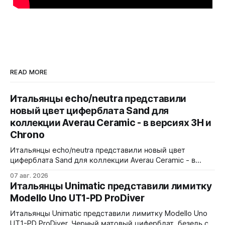
READ MORE
Итальянцы echo/neutra представили
новый цвет циферблата Sand для
коллекции Averau Ceramic - в версиях 3H и
Chrono
Итальянцы echo/neutra представили новый цвет
циферблата Sand для коллекции Averau Ceramic - в
версиях 3H и Chrono. Песочный циферблат
07 авг. 2026
контрастирует с тёмным корпусом из матовой чёрной
Итальянцы Unimatic представили лимитку
керамики и титана Grade 2. Сапфировое стекло с
Modello Uno UT1-PD ProDiver
куполом, завинчивающаяся заводная головка,
водозащита 100 метров. Ремешки на выбор - чёрный
Итальянцы Unimatic представили лимитку Modello Uno
текстильный, чёрный веганский (BioVeg из
UT1-PD ProDiver. Черный матовый циферблат, безель с