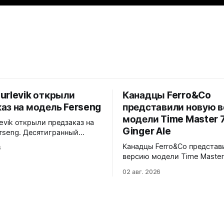
urlevik открыли
Канадцы Ferro&Co
аз на модель Ferseng
представили новую 
модели Time Master 7
levik открыли предзаказ на
Ginger Ale
rseng. Десятигранный
матовыми поверхностями и
Канадцы Ferro&Co представ
6
нными фасками,
версию модели Time Master
ванный браслет с узором
Ginger Ale. Циферблат в те
ванных ромбов. Шесть
02 авг. 2026
шампань-оттенке с солнеч
 Blue, Gold, Ice, Coral,
эффектом, вдохновленный
n Turquoise 38x10x44
стилистикой 1970-х годов. 39x11x47
вое стекло, 5 ATM. Miyota
мм. Корпус из 316L стали, 
обработка с полированным 
026 года