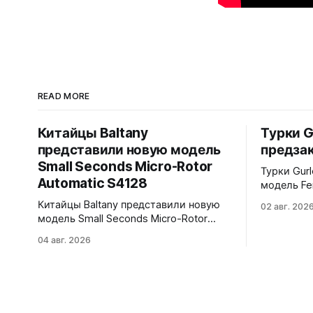
READ MORE
Китайцы Baltany
Турки G
представили новую модель
предзак
Small Seconds Micro-Rotor
Турки Gur
Automatic S4128
модель Fe
корпус с 
Китайцы Baltany представили новую
02 авг. 202
полирова
модель Small Seconds Micro-Rotor
интегриро
Automatic S4128. Эта модель была
04 авг. 2026
из полиро
заявлена как Kickstarter special, но
вариантов -
(возможно под давлением спроса) -
Purple и Gree
всё-таки выпущена в регулярной
мм. Сапфиро
коллекции Baltany. Четыре варианта -
9039 690 долларов. Отгрузка в
white, black, blue и green.
декабре 2