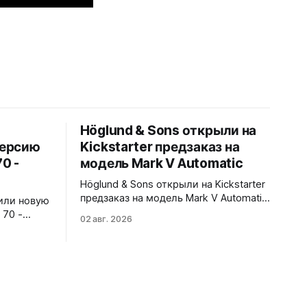
Höglund & Sons открыли на
версию
Kickstarter предзаказ на
0 -
модель Mark V Automatic
Höglund & Sons открыли на Kickstarter
предзаказ на модель Mark V Automatic.
или новую
Пять вариантов циферблата - black,
 70 -
02 авг. 2026
gray, white, green, blue. В комплекте
плом
сразу два варианта крепления -
ным
кожаный ремешок и стальной
браслет-сетка со сменной системой
без инструментов. 38x10,45x46 мм.
матовая
Сапфировое стекло спереди и на
безелем.