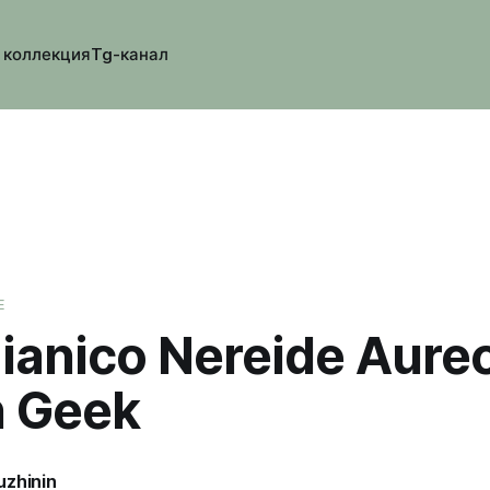
 коллекция
Tg-канал
E
ianico Nereide Aure
 Geek
uzhinin