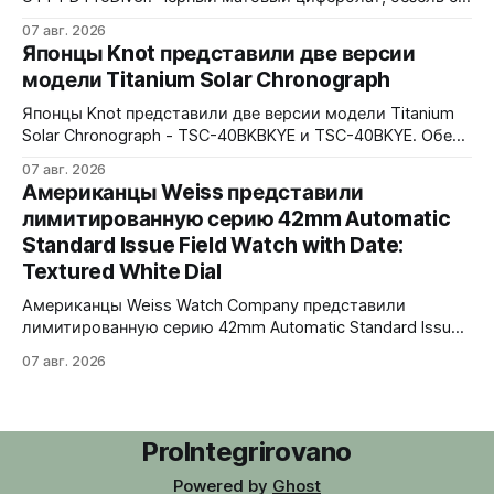
матовой черной вставкой на 120 щелчков, сапфировое
07 авг. 2026
стекло 2,5 мм с антибликом. Крышка с гравировкой
Японцы Knot представили две версии
дайверской маски. Соответствует стандарту MIL-STD-
модели Titanium Solar Chronograph
810H. Водозащита 300 метров. 40x41,5 мм Seiko VH31A
кварц На черном каучуковом ремешке
Японцы Knot представили две версии модели Titanium
Solar Chronograph - TSC-40BKBKYE и TSC-40BKYE. Обе
версии выполнены в фирменном цвете Advance Yellow -
07 авг. 2026
у TSC-40BKBKYE жёлтые акценты на чёрном
Американцы Weiss представили
циферблате, у TSC-40BKYE - полностью жёлтый
лимитированную серию 42mm Automatic
циферблат. Логотип Knot также выполнен в жёлтом
Standard Issue Field Watch with Date:
цвете. Часы продаются в комплекте с силиконовым
ремешком.
Textured White Dial
Американцы Weiss Watch Company представили
лимитированную серию 42mm Automatic Standard Issue
Field Watch with Date: Textured White Dial. Циферблат в
07 авг. 2026
честь пяти лет работы бренда в Нэшвилле вручную
сделан из морской латуни. Лимит - 50 экземпляров,
каждый пронумерован. Накладные цифры, чёрные
часовая, минутная и секундная стрелки, подсветка
ProIntegrirovano
BGW9 Superluminova. Фирменная оранжевая
Powered by
Ghost