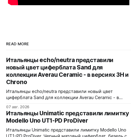
READ MORE
Итальянцы echo/neutra представили
новый цвет циферблата Sand для
коллекции Averau Ceramic - в версиях 3H и
Chrono
Итальянцы echo/neutra представили новый цвет
циферблата Sand для коллекции Averau Ceramic - в
версиях 3H и Chrono. Песочный циферблат
07 авг. 2026
контрастирует с тёмным корпусом из матовой чёрной
Итальянцы Unimatic представили лимитку
керамики и титана Grade 2. Сапфировое стекло с
Modello Uno UT1-PD ProDiver
куполом, завинчивающаяся заводная головка,
водозащита 100 метров. Ремешки на выбор - чёрный
Итальянцы Unimatic представили лимитку Modello Uno
текстильный, чёрный веганский (BioVeg из
UT1-PD ProDiver. Черный матовый циферблат, безель с