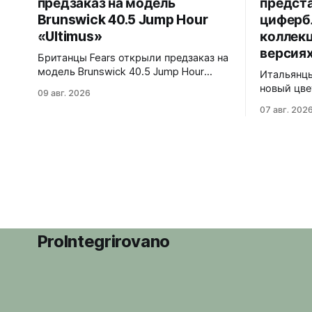
предзаказ на модель
предст
Brunswick 40.5 Jump Hour
циферб
«Ultimus»
коллекц
версиях
Британцы Fears открыли предзаказ на
модель Brunswick 40.5 Jump Hour
Итальянцы
«Ultimus». Финальная модель в
новый цве
09 авг. 2026
коллекции Brunswick Jump Hour,
коллекции
07 авг. 202
разработана совместно с Andrew
3H и Chrono. Песочный ци
Morgan. Прыгающий час реализован
контрасти
на модуле JJ01 (разработка
матовой ч
Christopher Ward) на базе Sellita
Grade 2. 
SW200. Циферблат собран из трех
куполом, 
элементов, находящихся над
головка, 
люминесцентным часовым диском:
Ремешки н
внешний - сапфир с
текстильн
(BioVeg из
ProIntegrirovano