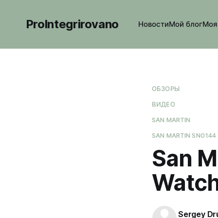
ProIntegrirovano
Новости
Мой блог
Моя
ОБЗОРЫ
ВИДЕО
SAN MARTIN
SAN MARTIN SN0144
San M
Watc
Sergey Dr