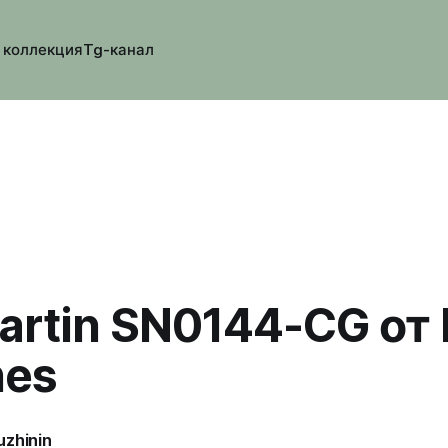
 коллекция
Tg-канал
artin SN0144-CG от I
hes
uzhinin