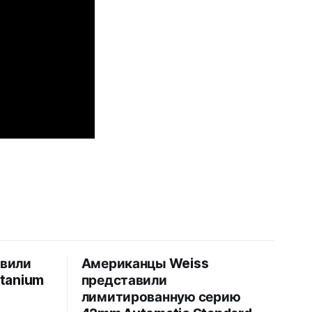
авили
Американцы Weiss
itanium
представили
лимитированную серию