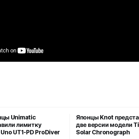
цы Unimatic
Японцы Knot предст
авили лимитку
две версии модели T
 Uno UT1-PD ProDiver
Solar Chronograph