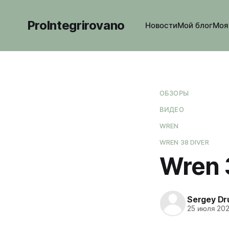
ProIntegrirovano
Новости
Мой блог
Моя
ОБЗОРЫ
ВИДЕО
WREN
WREN 38 DIVER
Wren 
Sergey Dr
25 июля 20