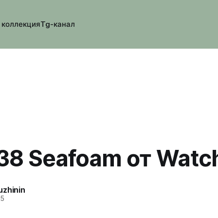
 коллекция
Tg-канал
38 Seafoam от Watc
uzhinin
25