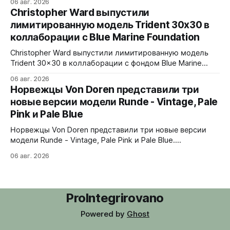
06 авг. 2026
Верхняя часть корпуса выполнена из цельного блока
Christopher Ward выпустили
сапфира с призмой, отображающей прыгающие часы и
лимитированную модель Trident 30x30 в
бегущие минуты вертикально. Подсветка C1 X1 BL
коллаборации с Blue Marine Foundation
Super-LumiNova на индексах - впервые в истории
Digitrend дисплей светится в темноте.
Christopher Ward выпустили лимитированную модель
Trident 30x30 в коллаборации с фондом Blue Marine
Foundation. Лимит - 500 экземпляров. Волнообразный
06 авг. 2026
рисунок на циферблате имитирует морские приливы,
Норвежцы Von Doren представили три
бирюзовый цвет и красная секундная стрелка отсылают
новые версии модели Runde - Vintage, Pale
к окраске рыбы-попугая - символу кампании фонда
Pink и Pale Blue
#FishForTomorrow. На задней крышке выгравирован
логотип 30x30. С продажи каждого экземпляра 30
Норвежцы Von Doren представили три новые версии
модели Runde - Vintage, Pale Pink и Pale Blue.
39x10,7x46 мм Сталь, минеральное стекло, задняя
06 авг. 2026
крышка гравирована как монета из Rundeskatten.
Водозащита 50 метров. Люм Swiss Super-LumiNova C1.
Ronda 1069 кварц Vintage - медный циферблат с
лососевыми оттенками и черным сабдайлом,
ProIntegrirovano
вдохновлен часами
Powered by
Ghost