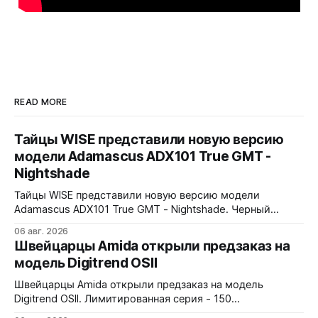
READ MORE
Тайцы WISE представили новую версию
модели Adamascus ADX101 True GMT -
Nightshade
Тайцы WISE представили новую версию модели
Adamascus ADX101 True GMT - Nightshade. Черный
циферблат, черный керамический безель Zirconia
06 авг. 2026
Ceramic, стрелки и индексы Gungrey. 40x12,4x47,75 мм.
Швейцарцы Amida открыли предзаказ на
Корпус и браслет - сталь 904L, опционально ремешок
модель Digitrend OSII
X1 FKM Rubber. Сапфировое стекло спереди и сзади с
внутренним AR-покрытием. Безель двунаправленный на
Швейцарцы Amida открыли предзаказ на модель
72 клика.
Digitrend OSII. Лимитированная серия - 150
пронумерованных экземпляров. 39,6x15,6x39 мм