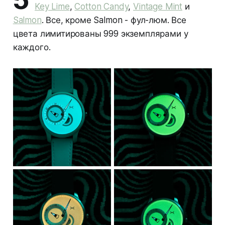
Key Lime
,
Cotton Candy
,
Vintage Mint
и
Salmon
. Все, кроме Salmon - фул-люм. Все
цвета лимитированы 999 экземплярами у
каждого.