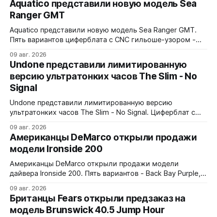
Aquatico представили новую модель Sea
Ranger GMT
Aquatico представили новую модель Sea Ranger GMT.
Пять вариантов циферблата с CNC гильоше-узором -
Black, Blue Fumé, Green, Orange и White. Лимит - по 50
09 авг. 2026
экземпляров каждого варианта. Заводная коронка
Undone представили лимитированную
расположена на 4 часах. Водозащита 300 метров.
версию ультратонких часов The Slim - No
Сапфировое стекло с AR-покрытием, FKM-ремешок, 7
Signal
слоев Swiss Super-LumiNova на циферблате,
Undone представили лимитированную версию
ультратонких часов The Slim - No Signal. Циферблат с
дизайном в стиле 90-х: цветные полосы теста, чёрно-
09 авг. 2026
белые помехи, зигзаги, спирали и геометрические
Американцы DeMarco открыли продажи
фигуры. Бирюзовый треугольник UNDONE на 12 часах.
модели Ironside 200
Корпус из нержавеющей стали 316L, интегрированный
браслет. Водозащита 30 метров. 37x4,9x43 мм. Ronda
Американцы DeMarco открыли продажи модели
1062 кварц
дайвера Ironside 200. Пять вариантов - Back Bay Purple,
Rockport Red, Essex Green, Plymouth Pistachio и Harbor
09 авг. 2026
Blue. Корпус из стали 316L, керамическая вставка
Британцы Fears открыли предзаказ на
безеля на 120 кликов, сапфировое стекло с обеих
модель Brunswick 40.5 Jump Hour
сторон. Водозащита 200 метров, винтовая головка.