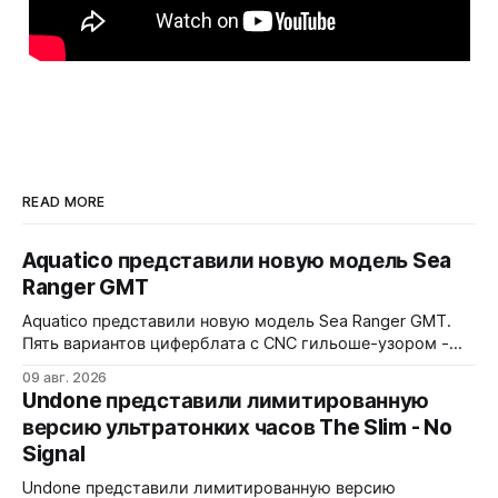
READ MORE
Aquatico представили новую модель Sea
Ranger GMT
Aquatico представили новую модель Sea Ranger GMT.
Пять вариантов циферблата с CNC гильоше-узором -
Black, Blue Fumé, Green, Orange и White. Лимит - по 50
09 авг. 2026
экземпляров каждого варианта. Заводная коронка
Undone представили лимитированную
расположена на 4 часах. Водозащита 300 метров.
версию ультратонких часов The Slim - No
Сапфировое стекло с AR-покрытием, FKM-ремешок, 7
Signal
слоев Swiss Super-LumiNova на циферблате,
Undone представили лимитированную версию