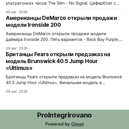
ультратонких часов The Slim - No Signal. Циферблат с
дизайном в стиле 90-х: цветные полосы теста, чёрно-
09 авг. 2026
белые помехи, зигзаги, спирали и геометрические
Американцы DeMarco открыли продажи
фигуры. Бирюзовый треугольник UNDONE на 12 часах.
модели Ironside 200
Корпус из нержавеющей стали 316L, интегрированный
браслет. Водозащита 30 метров. 37x4,9x43 мм. Ronda
Американцы DeMarco открыли продажи модели
1062 кварц
дайвера Ironside 200. Пять вариантов - Back Bay Purple,
Rockport Red, Essex Green, Plymouth Pistachio и Harbor
09 авг. 2026
Blue. Корпус из стали 316L, керамическая вставка
Британцы Fears открыли предзаказ на
безеля на 120 кликов, сапфировое стекло с обеих
модель Brunswick 40.5 Jump Hour
сторон. Водозащита 200 метров, винтовая головка.
«Ultimus»
Люм Swiss Luminova BGW9. В комплекте стальной
jubilee-
Британцы Fears открыли предзаказ на модель Brunswick
40.5 Jump Hour «Ultimus». Финальная модель в
коллекции Brunswick Jump Hour, разработана совместно
09 авг. 2026
с Andrew Morgan. Прыгающий час реализован на модуле
JJ01 (разработка Christopher Ward) на базе Sellita SW200.
Циферблат собран из трех элементов, находящихся над
люминесцентным часовым диском: внешний - сапфир с
ProIntegrirovano
Powered by
Ghost