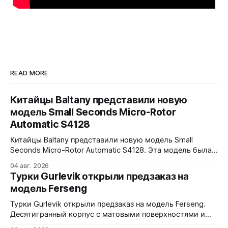
READ MORE
Китайцы Baltany представили новую
модель Small Seconds Micro-Rotor
Automatic S4128
Китайцы Baltany представили новую модель Small
Seconds Micro-Rotor Automatic S4128. Эта модель была
заявлена как Kickstarter special, но (возможно под
04 авг. 2026
давлением спроса) - всё-таки выпущена в регулярной
Турки Gurlevik открыли предзаказ на
коллекции Baltany. Четыре варианта - white, black, blue и
модель Ferseng
green. Микроротор, MOP циферблат с радиальным
рисунком, малая секундная стрелка синёного цвета.
Турки Gurlevik открыли предзаказ на модель Ferseng.
38x10x44,2
Десятигранный корпус с матовыми поверхностями и
полированными фасками, интегрированный браслет с