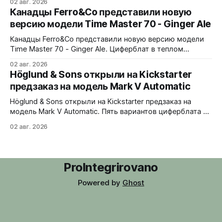
02 авг. 2026
узором из полированных ромбов. Шесть вариантов -
Канадцы Ferro&Co представили новую
Blue, Gold, Ice, Coral, Purple и Green Turquoise 38x10x44
версию модели Time Master 70 - Ginger Ale
мм. Сапфировое стекло, 5 ATM. Miyota 9039 690
долларов. Отгрузка в декабре 2026 года
Канадцы Ferro&Co представили новую версию модели
Time Master 70 - Ginger Ale. Циферблат в теплом
шампань-оттенке с солнечным эффектом,
02 авг. 2026
вдохновленный стилистикой 1970-х годов. 39x11x47
Höglund & Sons открыли на Kickstarter
мм. Корпус из 316L стали, матовая обработка с
предзаказ на модель Mark V Automatic
полированным безелем. Сапфировое стекло с
антибликовым покрытием. Интегрированный браслет
Höglund & Sons открыли на Kickstarter предзаказ на
из нержавеющей стали с микрорегулировкой on-
модель Mark V Automatic. Пять вариантов циферблата -
black, gray, white, green, blue. В комплекте сразу два
02 авг. 2026
варианта крепления - кожаный ремешок и стальной
браслет-сетка со сменной системой без инструментов.
38x10,45x46 мм. Сапфировое стекло спереди и на
задней крышке. Водозащита 50 метров.
ProIntegrirovano
Powered by
Ghost