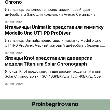
Chrono
Итальянцы echo/neutra представили новый цвет
циферблата Sand для коллекции Averau Ceramic - в
версиях 3H и Chrono. Песочный циферблат
07 авг. 2026
контрастирует с тёмным корпусом из матовой чёрной
Итальянцы Unimatic представили лимитку
керамики и титана Grade 2. Сапфировое стекло с
Modello Uno UT1-PD ProDiver
куполом, завинчивающаяся заводная головка,
водозащита 100 метров. Ремешки на выбор - чёрный
Итальянцы Unimatic представили лимитку Modello Uno
текстильный, чёрный веганский (BioVeg из
UT1-PD ProDiver. Черный матовый циферблат, безель с
матовой черной вставкой на 120 щелчков, сапфировое
07 авг. 2026
стекло 2,5 мм с антибликом. Крышка с гравировкой
Японцы Knot представили две версии
дайверской маски. Соответствует стандарту MIL-STD-
модели Titanium Solar Chronograph
810H. Водозащита 300 метров. 40x41,5 мм Seiko VH31A
кварц На черном каучуковом ремешке
Японцы Knot представили две версии модели Titanium
Solar Chronograph - TSC-40BKBKYE и TSC-40BKYE. Обе
версии выполнены в фирменном цвете Advance Yellow -
07 авг. 2026
у TSC-40BKBKYE жёлтые акценты на чёрном
циферблате, у TSC-40BKYE - полностью жёлтый
циферблат. Логотип Knot также выполнен в жёлтом
цвете. Часы продаются в комплекте с силиконовым
ProIntegrirovano
ремешком.