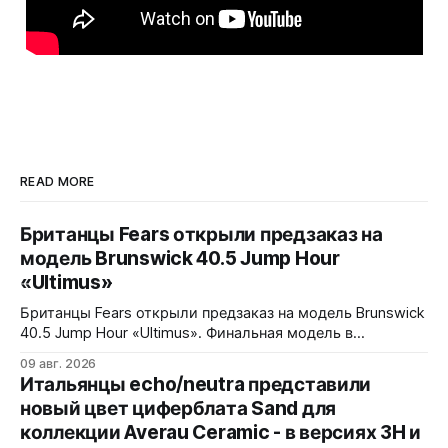
READ MORE
Британцы Fears открыли предзаказ на
модель Brunswick 40.5 Jump Hour
«Ultimus»
Британцы Fears открыли предзаказ на модель Brunswick
40.5 Jump Hour «Ultimus». Финальная модель в
коллекции Brunswick Jump Hour, разработана совместно
09 авг. 2026
с Andrew Morgan. Прыгающий час реализован на модуле
Итальянцы echo/neutra представили
JJ01 (разработка Christopher Ward) на базе Sellita SW200.
новый цвет циферблата Sand для
Циферблат собран из трех элементов, находящихся над
коллекции Averau Ceramic - в версиях 3H и
люминесцентным часовым диском: внешний - сапфир с