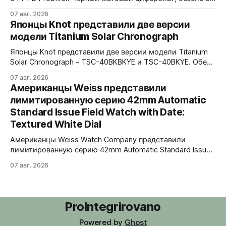
матовой черной вставкой на 120 щелчков, сапфировое
07 авг. 2026
стекло 2,5 мм с антибликом. Крышка с гравировкой
Японцы Knot представили две версии
дайверской маски. Соответствует стандарту MIL-STD-
модели Titanium Solar Chronograph
810H. Водозащита 300 метров. 40x41,5 мм Seiko VH31A
кварц На черном каучуковом ремешке
Японцы Knot представили две версии модели Titanium
Solar Chronograph - TSC-40BKBKYE и TSC-40BKYE. Обе
версии выполнены в фирменном цвете Advance Yellow -
07 авг. 2026
у TSC-40BKBKYE жёлтые акценты на чёрном
Американцы Weiss представили
циферблате, у TSC-40BKYE - полностью жёлтый
лимитированную серию 42mm Automatic
циферблат. Логотип Knot также выполнен в жёлтом
Standard Issue Field Watch with Date:
цвете. Часы продаются в комплекте с силиконовым
ремешком.
Textured White Dial
Американцы Weiss Watch Company представили
лимитированную серию 42mm Automatic Standard Issue
Field Watch with Date: Textured White Dial. Циферблат в
07 авг. 2026
честь пяти лет работы бренда в Нэшвилле вручную
сделан из морской латуни. Лимит - 50 экземпляров,
каждый пронумерован. Накладные цифры, чёрные
часовая, минутная и секундная стрелки, подсветка
ProIntegrirovano
BGW9 Superluminova. Фирменная оранжевая
Powered by
Ghost