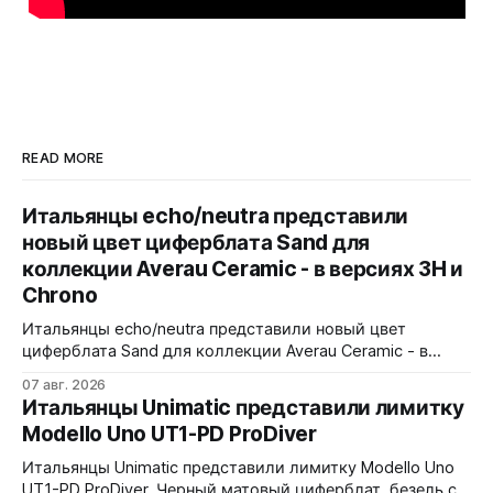
READ MORE
Итальянцы echo/neutra представили
новый цвет циферблата Sand для
коллекции Averau Ceramic - в версиях 3H и
Chrono
Итальянцы echo/neutra представили новый цвет
циферблата Sand для коллекции Averau Ceramic - в
версиях 3H и Chrono. Песочный циферблат
07 авг. 2026
контрастирует с тёмным корпусом из матовой чёрной
Итальянцы Unimatic представили лимитку
керамики и титана Grade 2. Сапфировое стекло с
Modello Uno UT1-PD ProDiver
куполом, завинчивающаяся заводная головка,
водозащита 100 метров. Ремешки на выбор - чёрный
Итальянцы Unimatic представили лимитку Modello Uno
текстильный, чёрный веганский (BioVeg из
UT1-PD ProDiver. Черный матовый циферблат, безель с