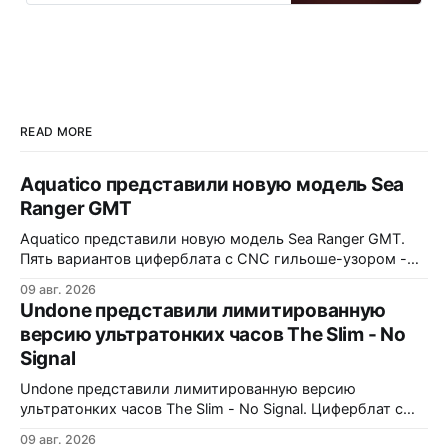
READ MORE
Aquatico представили новую модель Sea
Ranger GMT
Aquatico представили новую модель Sea Ranger GMT.
Пять вариантов циферблата с CNC гильоше-узором -
Black, Blue Fumé, Green, Orange и White. Лимит - по 50
09 авг. 2026
экземпляров каждого варианта. Заводная коронка
Undone представили лимитированную
расположена на 4 часах. Водозащита 300 метров.
версию ультратонких часов The Slim - No
Сапфировое стекло с AR-покрытием, FKM-ремешок, 7
Signal
слоев Swiss Super-LumiNova на циферблате,
Undone представили лимитированную версию
ультратонких часов The Slim - No Signal. Циферблат с
дизайном в стиле 90-х: цветные полосы теста, чёрно-
09 авг. 2026