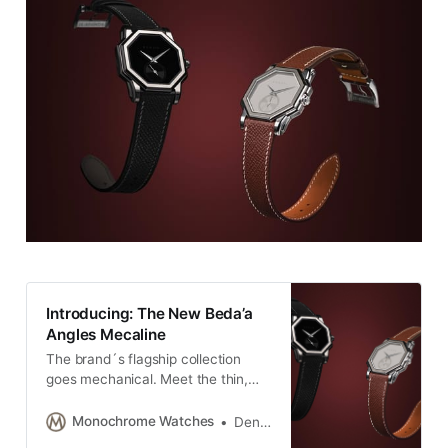
Introducing: The New Beda’a
Angles Mecaline
The brand´s flagship collection
goes mechanical. Meet the thin,
hand-wound and still angular
Beda’a Angles Mecaline.
Monochrome Watches
Denis Peshkov