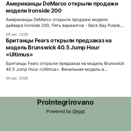
белые помехи, зигзаги, спирали и геометрические
Американцы DeMarco открыли продажи
фигуры. Бирюзовый треугольник UNDONE на 12 часах.
модели Ironside 200
Корпус из нержавеющей стали 316L, интегрированный
браслет. Водозащита 30 метров. 37x4,9x43 мм. Ronda
Американцы DeMarco открыли продажи модели
1062 кварц
дайвера Ironside 200. Пять вариантов - Back Bay Purple,
Rockport Red, Essex Green, Plymouth Pistachio и Harbor
09 авг. 2026
Blue. Корпус из стали 316L, керамическая вставка
Британцы Fears открыли предзаказ на
безеля на 120 кликов, сапфировое стекло с обеих
модель Brunswick 40.5 Jump Hour
сторон. Водозащита 200 метров, винтовая головка.
«Ultimus»
Люм Swiss Luminova BGW9. В комплекте стальной
jubilee-
Британцы Fears открыли предзаказ на модель Brunswick
40.5 Jump Hour «Ultimus». Финальная модель в
коллекции Brunswick Jump Hour, разработана совместно
09 авг. 2026
с Andrew Morgan. Прыгающий час реализован на модуле
JJ01 (разработка Christopher Ward) на базе Sellita
SW200. Циферблат собран из трех элементов,
находящихся над люминесцентным часовым диском:
ProIntegrirovano
внешний - сапфир с
Powered by
Ghost