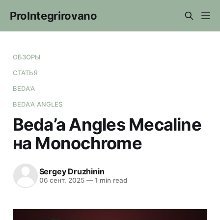
ProIntegrirovano
ОБЗОРЫ
СТАТЬЯ
BEDA'A
BEDA'A ANGLES
Beda’a Angles Mecaline
на Monochrome
Sergey Druzhinin
06 сент. 2025
—
1 min read