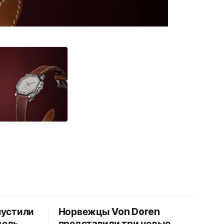
пустили
Норвежцы Von Doren
дель
представили три новые