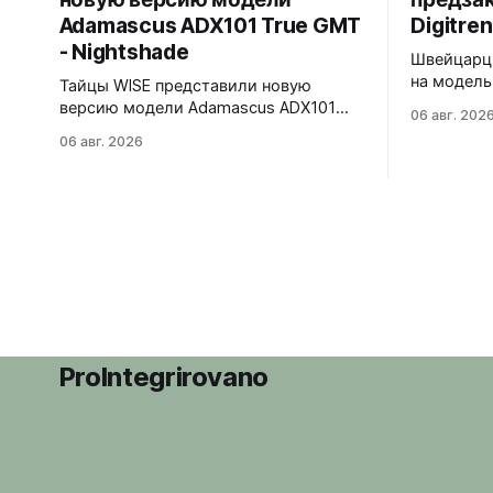
Adamascus ADX101 True GMT
Digitren
- Nightshade
Швейцарцы
на модель 
Тайцы WISE представили новую
Лимитиров
версию модели Adamascus ADX101
06 авг. 202
пронумеро
True GMT - Nightshade. Черный
06 авг. 2026
39,6x15,6x39 мм 
циферблат, черный керамический
корпуса в
безель Zirconia Ceramic, стрелки и
сапфира 
индексы Gungrey. 40x12,4x47,75 мм.
прыгающи
Корпус и браслет - сталь 904L,
вертикаль
опционально ремешок X1 FKM Rubber.
Super-Lum
Сапфировое стекло спереди и сзади с
впервые в
внутренним AR-покрытием. Безель
светится 
двунаправленный на 72 клика.
ProIntegrirovano