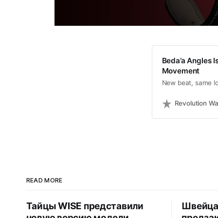
Beda’a Angles 
Movement
New beat, same lo
Revolution W
READ MORE
Тайцы WISE представили
Швейца
новую версию модели
предзак