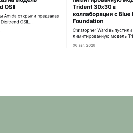
d OSII
Trident 30x30 в
коллаборации с Blue 
 Amida открыли предзаказ
Foundation
Digitrend OSII.
анная серия - 150
Christopher Ward выпустили
6
ванных экземпляров.
лимитированную модель Tri
Верхняя часть
30x30 в коллаборации с фо
ыполнена из цельного блока
06 авг. 2026
Marine Foundation. Лимит - 
с призмой, отображающей
экземпляров. Волнообразный
е часы и бегущие минуты
рисунок на циферблате ими
но. Подсветка C1 X1 BL
морские приливы, бирюзов
iNova на индексах -
красная секундная стрелка
 истории Digitrend дисплей
к окраске рыбы-попугая - 
в темноте.
кампании фонда #FishForTo
задней крышке выгравиров
30x30. С продажи каждого
экземпляра 30