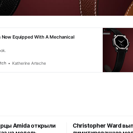
Is Now Equipped With A Mechanical
ok.
atch
Katherine Arteche
рцы Amida открыли
Christopher Ward вы
аз на модель
лимитированную мо