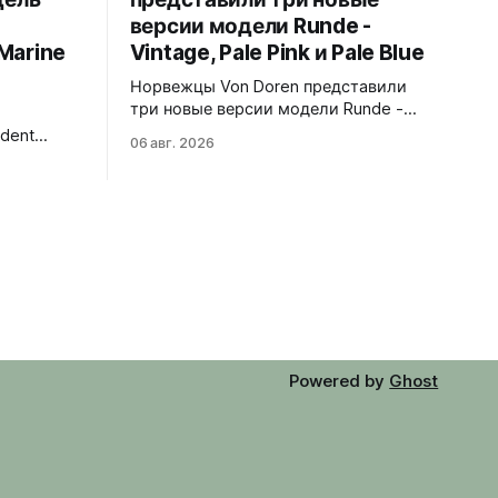
версии модели Runde -
Marine
Vintage, Pale Pink и Pale Blue
Норвежцы Von Doren представили
три новые версии модели Runde -
Vintage, Pale Pink и Pale Blue.
dent
06 авг. 2026
39x10,7x46 мм Сталь, минеральное
ндом Blue
стекло, задняя крышка гравирована
500
как монета из Rundeskatten.
Водозащита 50 метров. Люм Swiss
тирует
Super-LumiNova C1. Ronda 1069 кварц
ый цвет и
Vintage - медный циферблат с
 отсылают
лососевыми оттенками и черным
символу
сабдайлом, вдохновлен часами
morrow. На
ан логотип
Powered by
Ghost