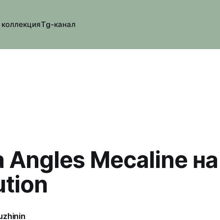
 коллекция
Tg-канал
a Angles Mecaline на
ution
uzhinin