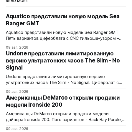
READ MORE
Aquatico представили новую модель Sea
Ranger GMT
Aquatico представили новую модель Sea Ranger GMT.
Пять вариантов циферблата с CNC гильоше-узором -
Black, Blue Fumé, Green, Orange и White. Лимит - по 50
09 авг. 2026
экземпляров каждого варианта. Заводная коронка
Undone представили лимитированную
расположена на 4 часах. Водозащита 300 метров.
версию ультратонких часов The Slim - No
Сапфировое стекло с AR-покрытием, FKM-ремешок, 7
Signal
слоев Swiss Super-LumiNova на циферблате,
Undone представили лимитированную версию
ультратонких часов The Slim - No Signal. Циферблат с
дизайном в стиле 90-х: цветные полосы теста, чёрно-
09 авг. 2026
белые помехи, зигзаги, спирали и геометрические
Американцы DeMarco открыли продажи
фигуры. Бирюзовый треугольник UNDONE на 12 часах.
модели Ironside 200
Корпус из нержавеющей стали 316L, интегрированный
браслет. Водозащита 30 метров. 37x4,9x43 мм. Ronda
Американцы DeMarco открыли продажи модели
1062 кварц
дайвера Ironside 200. Пять вариантов - Back Bay Purple,
Rockport Red, Essex Green, Plymouth Pistachio и Harbor
09 авг. 2026
Blue. Корпус из стали 316L, керамическая вставка