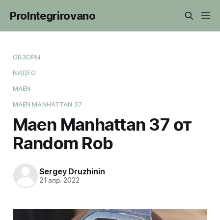
ProIntegrirovano
ОБЗОРЫ
ВИДЕО
MAEN
MAEN MANHATTAN 37
Maen Manhattan 37 от
Random Rob
Sergey Druzhinin
21 апр. 2022