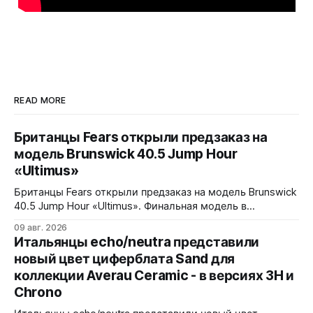
READ MORE
Британцы Fears открыли предзаказ на
модель Brunswick 40.5 Jump Hour
«Ultimus»
Британцы Fears открыли предзаказ на модель Brunswick
40.5 Jump Hour «Ultimus». Финальная модель в
коллекции Brunswick Jump Hour, разработана совместно
09 авг. 2026
с Andrew Morgan. Прыгающий час реализован на модуле
Итальянцы echo/neutra представили
JJ01 (разработка Christopher Ward) на базе Sellita SW200.
новый цвет циферблата Sand для
Циферблат собран из трех элементов, находящихся над
коллекции Averau Ceramic - в версиях 3H и
люминесцентным часовым диском: внешний - сапфир с
Chrono