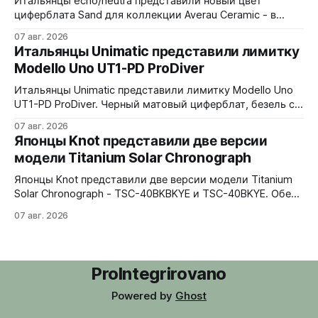
Итальянцы echo/neutra представили новый цвет
циферблата Sand для коллекции Averau Ceramic - в
версиях 3H и Chrono. Песочный циферблат
07 авг. 2026
контрастирует с тёмным корпусом из матовой чёрной
Итальянцы Unimatic представили лимитку
керамики и титана Grade 2. Сапфировое стекло с
Modello Uno UT1-PD ProDiver
куполом, завинчивающаяся заводная головка,
водозащита 100 метров. Ремешки на выбор - чёрный
Итальянцы Unimatic представили лимитку Modello Uno
текстильный, чёрный веганский (BioVeg из
UT1-PD ProDiver. Черный матовый циферблат, безель с
матовой черной вставкой на 120 щелчков, сапфировое
07 авг. 2026
стекло 2,5 мм с антибликом. Крышка с гравировкой
Японцы Knot представили две версии
дайверской маски. Соответствует стандарту MIL-STD-
модели Titanium Solar Chronograph
810H. Водозащита 300 метров. 40x41,5 мм Seiko VH31A
кварц На черном каучуковом ремешке
Японцы Knot представили две версии модели Titanium
Solar Chronograph - TSC-40BKBKYE и TSC-40BKYE. Обе
версии выполнены в фирменном цвете Advance Yellow -
07 авг. 2026
у TSC-40BKBKYE жёлтые акценты на чёрном
циферблате, у TSC-40BKYE - полностью жёлтый
циферблат. Логотип Knot также выполнен в жёлтом
цвете. Часы продаются в комплекте с силиконовым
ProIntegrirovano
ремешком.
Powered by
Ghost