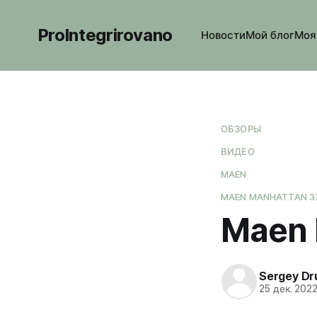
ProIntegrirovano
Новости
Мой блог
Моя
ОБЗОРЫ
ВИДЕО
MAEN
MAEN MANHATTAN 3
Maen 
Sergey Dr
25 дек. 202