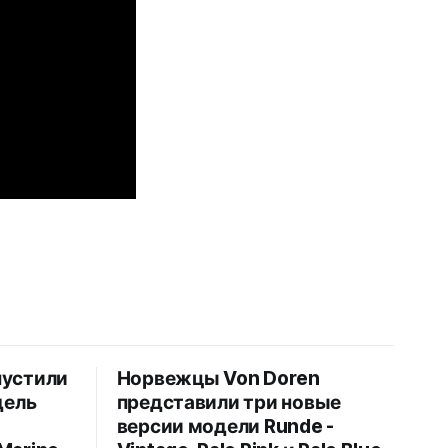
пустили
Норвежцы Von Doren
дель
представили три новые
версии модели Runde -