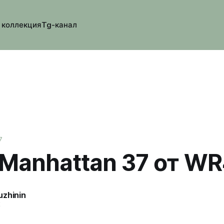
 коллекция
Tg-канал
7
Manhattan 37 от W
uzhinin
2