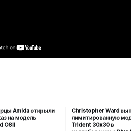
рцы Amida открыли
Christopher Ward вы
аз на модель
лимитированную мо
d OSII
Trident 30x30 в