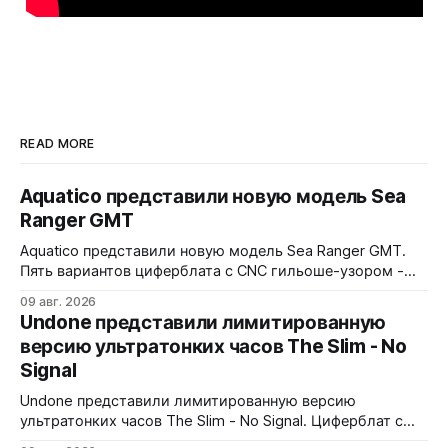
READ MORE
Aquatico представили новую модель Sea
Ranger GMT
Aquatico представили новую модель Sea Ranger GMT.
Пять вариантов циферблата с CNC гильоше-узором -
Black, Blue Fumé, Green, Orange и White. Лимит - по 50
09 авг. 2026
экземпляров каждого варианта. Заводная коронка
Undone представили лимитированную
расположена на 4 часах. Водозащита 300 метров.
версию ультратонких часов The Slim - No
Сапфировое стекло с AR-покрытием, FKM-ремешок, 7
Signal
слоев Swiss Super-LumiNova на циферблате,
Undone представили лимитированную версию
ультратонких часов The Slim - No Signal. Циферблат с
дизайном в стиле 90-х: цветные полосы теста, чёрно-