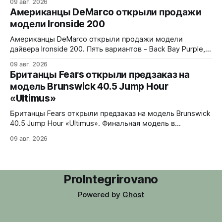
09 авг. 2026
белые помехи, зигзаги, спирали и геометрические
Американцы DeMarco открыли продажи
фигуры. Бирюзовый треугольник UNDONE на 12 часах.
модели Ironside 200
Корпус из нержавеющей стали 316L, интегрированный
браслет. Водозащита 30 метров. 37x4,9x43 мм. Ronda
Американцы DeMarco открыли продажи модели
1062 кварц
дайвера Ironside 200. Пять вариантов - Back Bay Purple,
Rockport Red, Essex Green, Plymouth Pistachio и Harbor
09 авг. 2026
Blue. Корпус из стали 316L, керамическая вставка
Британцы Fears открыли предзаказ на
безеля на 120 кликов, сапфировое стекло с обеих
модель Brunswick 40.5 Jump Hour
сторон. Водозащита 200 метров, винтовая головка.
«Ultimus»
Люм Swiss Luminova BGW9. В комплекте стальной
jubilee-
Британцы Fears открыли предзаказ на модель Brunswick
40.5 Jump Hour «Ultimus». Финальная модель в
коллекции Brunswick Jump Hour, разработана совместно
09 авг. 2026
с Andrew Morgan. Прыгающий час реализован на модуле
JJ01 (разработка Christopher Ward) на базе Sellita SW200.
Циферблат собран из трех элементов, находящихся над
люминесцентным часовым диском: внешний - сапфир с
ProIntegrirovano
Powered by
Ghost