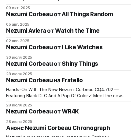
Germany, this updated Aviera GMT ref. AA3.302 features a
09 окт. 2025
fully luminous dial, a 40mm brushed tapered case, 24h fixed
Nezumi Corbeau от All Things Random
39mm bezel and is powered by the Miyota 9075 automatic
traveler GMT movement ticking at
05 авг. 2025
Nezumi Aviera от Watch the Time
02 авг. 2025
Nezumi Corbeau от I Like Watches
30 июля 2025
Nezumi Corbeau от Shiny Things
28 июля 2025
Nezumi Corbeau на Fratello
Hands-On With The New Nezumi Corbeau CQ4.702 —
Featuring Black DLC And A Pop Of Color✓ Meet the new
Nezumi Corbeau ref. CQ4.702 ✓ A version of the brand’s
28 июля 2025
mecha-quartz chronograph with black DLC details and a
Nezumi Corbeau от WR4K
pop of color! ✓Fratello Watches - The Magazine Dedicated
To Luxury
28 июля 2025
Анонс Nezumi Corbeau Chronograph