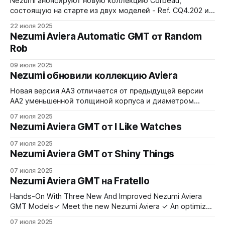
Nezumi анонсируют новую коллекцию Corbeau,
состоящую на старте из двух моделей - Ref. CQ4.202 и
Ref. CQ4.702 (с черным DLC-покрытием). 40 мм в
22 июля 2025
диаметре, 12,75 мм толщины, 50 метров водозащиты,
Nezumi Aviera Automatic GMT от Random
мекакварц Seiko VK63. Как обычно у Nezumi -
Rob
достаточно широкий выбор вариантов ремней (5
разных видов) и браслет.
09 июля 2025
Nezumi обновили коллекцию Aviera
Новая версия AA3 отличается от предыдущей версии
AA2 уменьшенной толщиной корпуса и диаметром
безеля. 40 мм в диаметре, 11,4 мм толщины по корпусу
07 июля 2025
плюс 1,9 мм толщины сапфирового стекла, 200 метров
Nezumi Aviera GMT от I Like Watches
водозащиты, Miyota 9075 (опять true GMT). Доступны
три варианта - Ref. AA3.102, Ref. AA3.133 и Ref.
07 июля 2025
Nezumi Aviera GMT от Shiny Things
07 июля 2025
Nezumi Aviera GMT на Fratello
Hands-On With Three New And Improved Nezumi Aviera
GMT Models✓ Meet the new Nezumi Aviera ✓ An optimized
case design, a new bezel and retro-style crysal ✓ One
07 июля 2025