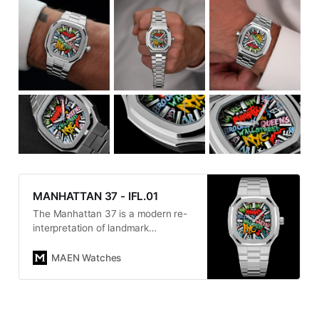
MANHATTAN 37 - IFL.01
The Manhattan 37 is a modern re-
interpretation of landmark
timepieces from the 1970’s. It was
important to us to give the
MAEN Watches
Manhattan 37 its own identity. With
its steel case, vertically elongated
octagonal bezel, Côtes de Genève
dial and integrated bracelet, the