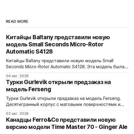
Manhattan 37 packs a lot of punch.
READ MORE
Китайцы Baltany представили новую
модель Small Seconds Micro-Rotor
Automatic S4128
Китайцы Baltany представили новую модель Small
Seconds Micro-Rotor Automatic S4128. Эта модель была
заявлена как Kickstarter special, но (возможно под
04 авг. 2026
давлением спроса) - всё-таки выпущена в регулярной
Турки Gurlevik открыли предзаказ на
коллекции Baltany. Четыре варианта - white, black, blue и
модель Ferseng
green. Микроротор, MOP циферблат с радиальным
рисунком, малая секундная стрелка синёного цвета.
Турки Gurlevik открыли предзаказ на модель Ferseng.
38x10x44,2
Десятигранный корпус с матовыми поверхностями и
полированными фасками, интегрированный браслет с
02 авг. 2026
узором из полированных ромбов. Шесть вариантов -
Канадцы Ferro&Co представили новую
Blue, Gold, Ice, Coral, Purple и Green Turquoise 38x10x44
версию модели Time Master 70 - Ginger Ale
мм. Сапфировое стекло, 5 ATM. Miyota 9039 690